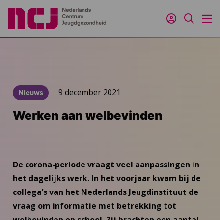
Inloggen
Zoeken
M
9 december 2021
Nieuws
Werken aan welbevinden
De corona-periode vraagt veel aanpassingen in
het dagelijks werk. In het voorjaar kwam bij de
collega’s van het Nederlands Jeugdinstituut de
vraag om informatie met betrekking tot
welbevinden op school. Zij brachten een aantal