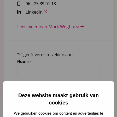
06 - 25 39 01 13
LinkedIn
Lees meer over Mark Weghorst
"
" geeft vereiste velden aan
*
Naam
*
E-mailadres
*
Deze website maakt gebruik van
cookies
Organisatie
We gebruiken cookies om content en advertenties te