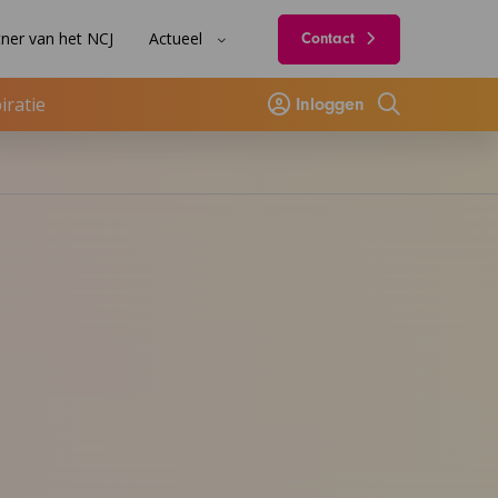
ner van het NCJ
Actueel
Contact
iratie
Inloggen
Zoeken