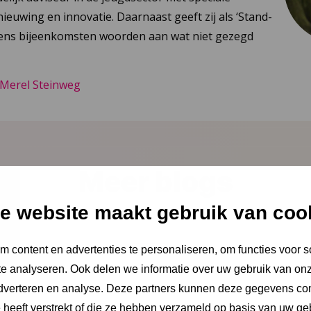
nieuwing en innovatie. Daarnaast geeft zij als ‘Stand-
dens bijeenkomsten woorden aan wat niet gezegd
 Merel Steinweg
Meer blogs
e website maakt gebruik van coo
 content en advertenties te personaliseren, om functies voor s
e analyseren. Ook delen we informatie over uw gebruik van onz
adverteren en analyse. Deze partners kunnen deze gegevens c
e heeft verstrekt of die ze hebben verzameld op basis van uw ge
6