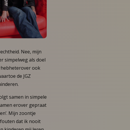
echtheid. Nee, mijn
er simpelweg als doel
t #hebheterover ook
waartoe de JGZ
minderen.
volgt samen in simpele
, samen erover gepraat
en’. Mijn zoontje
fouten dat ik nooit
en kinderen mij leren