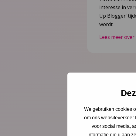
interesse in ver
Up Blogger’ tij
wordt.
Lees meer over
Dez
We gebruiken cookies om
om ons websiteverkeer t
voor social media, 
informatie die u aan z
Blog
5 juni 202