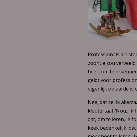
Professionals die ste
zoontje zou verveeld 
heeft om te erkénnen
geldt voor professio
eigenlijk op aarde is
Nee, dat zei ik allem
kleutertaal: ‘Nou…ik 
dat, om te leren, je 
keek bedenkelijk, dac
meer hoef te leren’. I