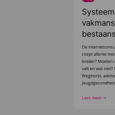
Systeemd
vakmansc
bestaan
De internetconsu
roept allerlei me
breder? Moeten 
valt en wat niet
Weghorst, advis
Jeugdgezondheid,
Lees meer