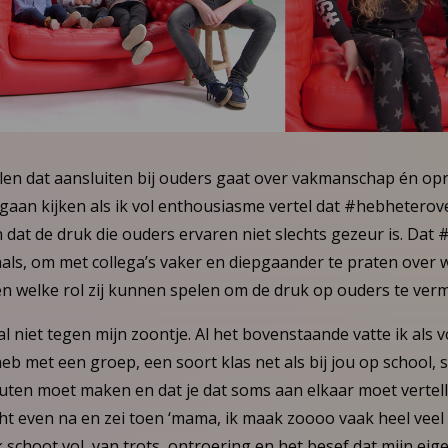
llen dat aansluiten bij ouders gaat over vakmanschap én opr
gaan kijken als ik vol enthousiasme vertel dat #hebheterov
 dat de druk die ouders ervaren niet slechts gezeur is. Da
nals, om met collega’s vaker en diepgaander te praten over 
 en welke rol zij kunnen spelen om de druk op ouders te ver
aal niet tegen mijn zoontje. Al het bovenstaande vatte ik als 
heb met een groep, een soort klas net als bij jou op school
fouten moet maken en dat je dat soms aan elkaar moet vertell
ht even na en zei toen ‘mama, ik maak zoooo vaak heel veel 
k schoot vol, van trots, ontroering en het besef dat mijn eig