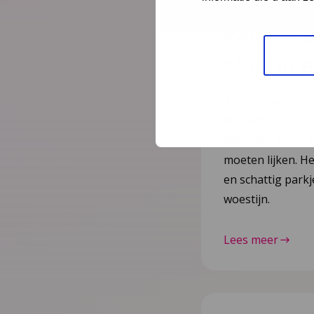
Wie wil 
start in
Tegels, overal om
het monotone be
boompje. Soms ve
moeten lijken. He
en schattig park
woestijn.
Lees meer