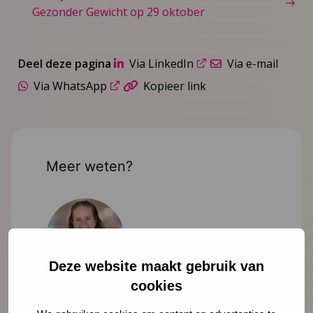
Gezonder Gewicht op 29 oktober
Deel deze pagina
Via LinkedIn
Via e-mail
Via WhatsApp
Kopieer link
Meer weten?
Deze website maakt gebruik van
cookies
Ondine Engelse
adviseur