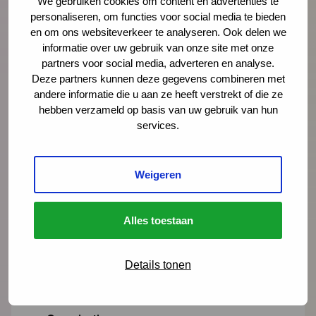
We gebruiken cookies om content en advertenties te
personaliseren, om functies voor social media te bieden
oengelse@ncj.nl
en om ons websiteverkeer te analyseren. Ook delen we
informatie over uw gebruik van onze site met onze
06 - 53 97 60 45
partners voor social media, adverteren en analyse.
Deze partners kunnen deze gegevens combineren met
Lees meer over Ondine Engelse
andere informatie die u aan ze heeft verstrekt of die ze
hebben verzameld op basis van uw gebruik van hun
services.
"
" geeft vereiste velden aan
*
Weigeren
Naam
*
Alles toestaan
E-mailadres
*
Details tonen