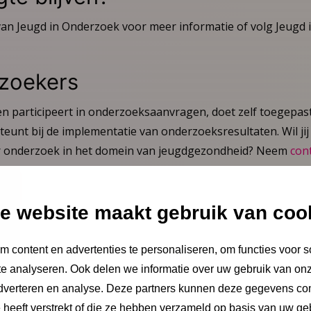
an Jeugd in Onderzoek voor meer informatie of volg Jeugd
zoekers
 en participeert in onderzoeksaanvragen, doet zelf toegepas
unt bij de implementatie van onderzoeksresultaten. Wil jij 
r onderzoek in het domein van jeugdgezondheid? Neem
con
e website maakt gebruik van coo
 content en advertenties te personaliseren, om functies voor s
Via LinkedIn
Via e-mail
Via WhatsApp
e analyseren. Ook delen we informatie over uw gebruik van onz
adverteren en analyse. Deze partners kunnen deze gegevens c
e heeft verstrekt of die ze hebben verzameld op basis van uw ge