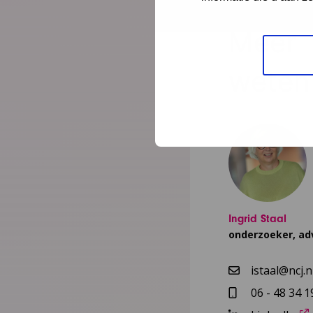
Meer
weten
Ingrid Staal
onderzoeker, ad
istaal@ncj.n
06 - 48 34 1