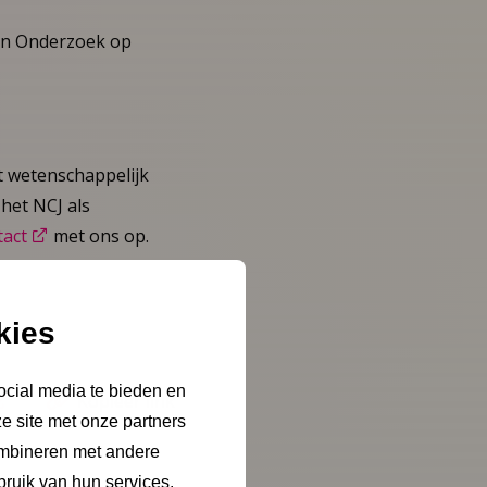
 in Onderzoek op
t wetenschappelijk
het NCJ als
tact
met ons op.
kies
ocial media te bieden en
Kopieer link
e site met onze partners
ombineren met andere
bruik van hun services.