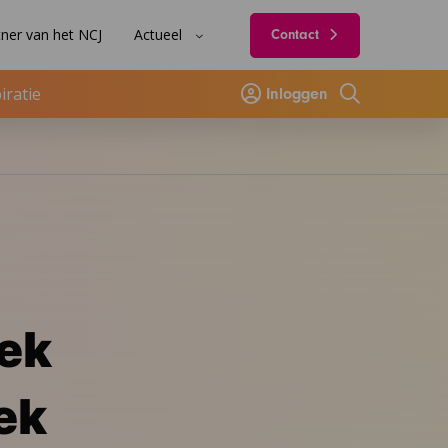
ner van het NCJ
Actueel
Contact
iratie
Inloggen
Zoeken
ek
ek