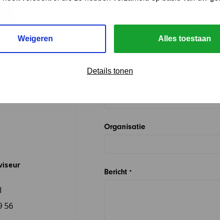
"
" geeft vereiste velden aan
*
Naam
*
Weigeren
Alles toestaan
?
Details tonen
E-mailadres
*
Organisatie
viseur
Bericht
*
l
9 56