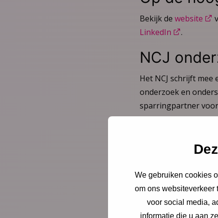
Bekijk de
website
v
LinkedIn
.
NCJ onder
Het NCJ schrijft mee
onderzoek en onderste
sparringpartner voo
Onze onderzoekers
Dez
We gebruiken cookies om
Deel deze pagina
om ons websiteverkeer t
voor social media, 
informatie die u aan z