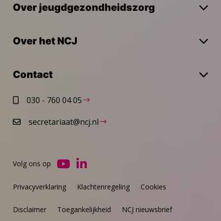
Over jeugdgezondheidszorg
Over het NCJ
Contact
030 - 760 04 05
secretariaat@ncj.nl
Volg ons op
Ga
Ga
naar
naar
Privacyverklaring
Klachtenregeling
Cookies
YouTube
LinkedIn
Disclaimer
Toegankelijkheid
NCJ nieuwsbrief