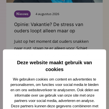
Nieuws
4 augustus 2026
Opinie: Vakantie? De stress van
ouders loopt alleen maar op
Juist op het moment dat ouders snakken
naar rust, staan ze er alleen voor. Schiet
hen te hulp, noteert Igor Ivakic, directeur-
bestuurder van het Nederlands Centrum
Deze website maakt gebruik van
Jeugdgezondheid.
cookies
We gebruiken cookies om content en advertenties te
Lees meer
personaliseren, om functies voor social media te bieden
en om ons websiteverkeer te analyseren. Ook delen we
informatie over uw gebruik van onze site met onze
partners voor social media, adverteren en analyse.
Deze partners kunnen deze gegevens combineren met