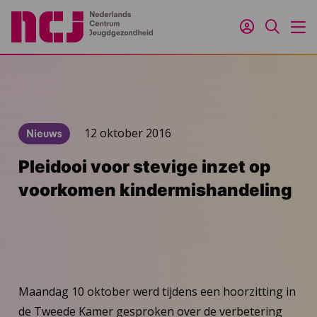
Inloggen
Zoeken
M
12 oktober 2016
Nieuws
Pleidooi voor stevige inzet op
voorkomen kindermishandeling
Maandag 10 oktober werd tijdens een hoorzitting in
de Tweede Kamer gesproken over de verbetering