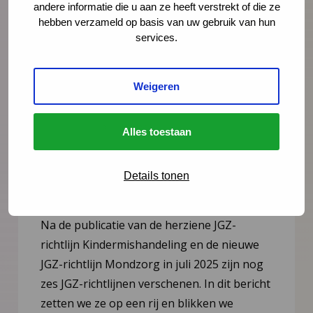
andere informatie die u aan ze heeft verstrekt of die ze
hebben verzameld op basis van uw gebruik van hun
services.
Weigeren
Nieuws
21 juli 2026
Alles toestaan
Vernieuwing JGZ-richtlijnen 2023–
2026: 8 nieuwe en herziene
Details tonen
richtlijnen gepubliceerd
Na de publicatie van de herziene JGZ-
richtlijn Kindermishandeling en de nieuwe
JGZ-richtlijn Mondzorg in juli 2025 zijn nog
zes JGZ-richtlijnen verschenen. In dit bericht
zetten we ze op een rij en blikken we