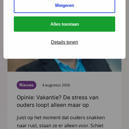
Weigeren
Alles toestaan
Details tonen
Nieuws
4 augustus 2026
Opinie: Vakantie? De stress van
ouders loopt alleen maar op
Juist op het moment dat ouders snakken
naar rust, staan ze er alleen voor. Schiet