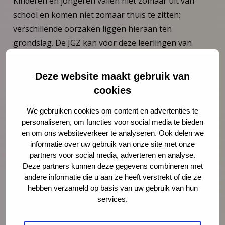
Kinderen en jongeren vallen niet zomaar uit van
school en komen niet zomaar thuis te zitten;
verschillende oorzaken liggen hieraan ten
grondslag. De JGZ kan voor deze leerlingen van
grote betekenis zijn. Dit kan onder andere door te
werken met evidence-based programma’s zoals
Deze website maakt gebruik van
M@ZL.
cookies
Meer weten over M@ZL?
We gebruiken cookies om content en advertenties te
personaliseren, om functies voor social media te bieden
Voor vragen over het ondersteunen van leerlingen
en om ons websiteverkeer te analyseren. Ook delen we
bij ziekteverzuim kun je vanaf nu contact opnemen
informatie over uw gebruik van onze site met onze
met het NCJ. Wil jij ook aan de slag met
partners voor social media, adverteren en analyse.
ziekteverzuimbegeleiding in jouw werkgebied? Of wil
Deze partners kunnen deze gegevens combineren met
andere informatie die u aan ze heeft verstrekt of die ze
je een workshop ziekteverzuim bespreekbaar
hebben verzameld op basis van uw gebruik van hun
maken voor jouw mentoren? Neem dan contact op
services.
met
Inge Oreel
.