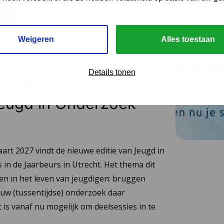
Weigeren
Alles toestaan
i 2026
Details tonen
eer jouw onderzoek
Jeugd in Onderzoek
rt 2027 vindt de nieuwe editie van Jeugd in
in de Jaarbeurs in Utrecht. Het thema dit
gen in het leven van jeugdigen: bruggen
ouw (tussentijdse) onderzoek daar
is vanaf nu mogelijk om deelsessies in te