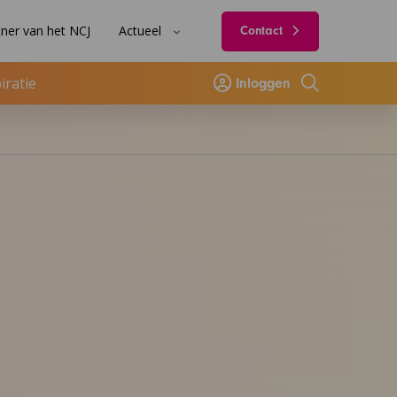
ner van het NCJ
Actueel
Contact
iratie
Inloggen
Zoeken