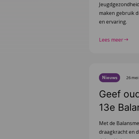
Jeugdgezondheid.
maken gebruik dr
en ervaring.
Lees meer
Nieuws
26 mei
Geef oud
13e Bala
Met de Balansmet
draagkracht en d