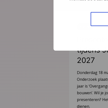
Nieuws
23 jun
Present
tijdens 
2027
Donderdag 18 maa
Onderzoek plaats 
jaar is ‘Overgan
bouwen’. Wil je j
presenteren? Het 
dienen.