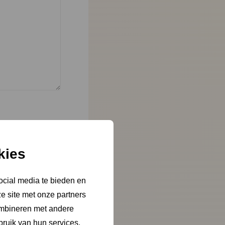
kies
ocial media te bieden en
e site met onze partners
ombineren met andere
bruik van hun services.