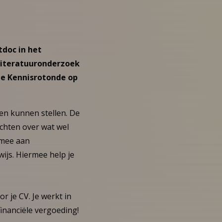
tdoc in het
 literatuuronderzoek
 de Kennisrotonde op
en kunnen stellen. De
chten over wat wel
e mee aan
js. Hiermee help je
 je CV. Je werkt in
financiële vergoeding!