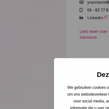
yvanneste@n
06 - 83 77 8
LinkedIn
Lees meer over
Vanneste
Dez
We gebruiken cookies om
om ons websiteverkeer t
voor social media, 
informatie die u aan z