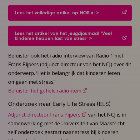
Lees het volledige artikel op NOS.nl >
Lees het artikel van het jeugdjournaal ‘Veel
kinderen hebben last van stress’ >
Beluister ook het radio interview van Radio 1 met
Frans Pijpers (adjunct-directeur van het NCJ) over dit
onderwerp. ‘Het is belangrijk dat kinderen leren
omgaan met stress.’
Beluister het gehele radio-item
Onderzoek naar Early Life Stress (ELS)
Adjunct-directeur Frans Pijpers
van het NCJ is in
samenwerking met de Universiteit van Maastricht
zelf onderzoek gestart naar stress bij kinderen.