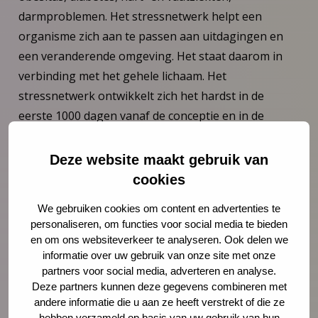
darmproblemen. Het stressnetwerk helpt een
organisme zich aan te passen aan uitdagingen en
een veranderende omgeving. Het staat daarom in
verbinding met het gehele lichaam. Het
stressnetwerk ontwikkelt zich het hardst in de
eerste 1000 dagen vanaf de conceptie en in de
puberteit.
Deze website maakt gebruik van
Wanneer wordt een eerste publicatie uitgegeven van dit
cookies
onderzoek?
Naar verwachting wordt er na de zomer een eerste
We gebruiken cookies om content en advertenties te
personaliseren, om functies voor social media te bieden
rapport over Early Life Stress gepubliceerd.
en om ons websiteverkeer te analyseren. Ook delen we
informatie over uw gebruik van onze site met onze
JGZ Preventieagenda: voorkom schoolverzuim
partners voor social media, adverteren en analyse.
Sommige kinderen ervaren zelfs zoveel stress dat ze
Deze partners kunnen deze gegevens combineren met
zich ziek melden op school. De gevolgen van
andere informatie die u aan ze heeft verstrekt of die ze
hebben verzameld op basis van uw gebruik van hun