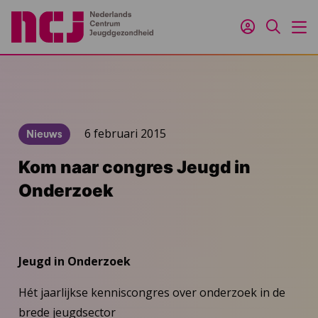
Inloggen
Zoeken
M
6 februari 2015
Nieuws
Kom naar congres Jeugd in
Onderzoek
Jeugd in Onderzoek
Hét jaarlijkse kenniscongres over onderzoek in de
brede jeugdsector