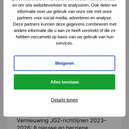
en om ons websiteverkeer te analyseren. Ook delen we
Jeugdgezondheid.
informatie over uw gebruik van onze site met onze
partners voor social media, adverteren en analyse.
Lees meer
Deze partners kunnen deze gegevens combineren met
andere informatie die u aan ze heeft verstrekt of die ze
hebben verzameld op basis van uw gebruik van hun
services.
Weigeren
Alles toestaan
Details tonen
Nieuws
21 juli 2026
Vernieuwing JGZ-richtlijnen 2023–
2026: 8 nieuwe en herziene