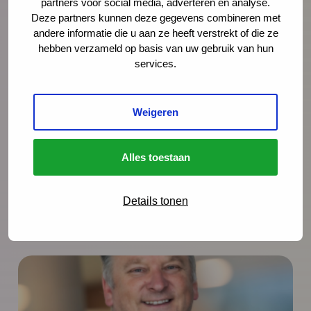
partners voor social media, adverteren en analyse.
Bekijk ook:
Deze partners kunnen deze gegevens combineren met
andere informatie die u aan ze heeft verstrekt of die ze
Nieuwsbericht ‘Kom in actie tijdens de Week
hebben verzameld op basis van uw gebruik van hun
tegen Kindermishandeling’
services.
Ons themadossier Aanpak van
Kindermishandeling
De website van de Week tegen
Weigeren
Kindermishandeling 2018
Meer informatie over jeugdgezondheidszorg
Alles toestaan
Details tonen