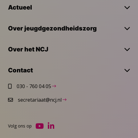
Actueel
Over jeugdgezondheidszorg
Over het NCJ
Contact
030 - 760 04 05
secretariaat@ncj.nl
Volg ons op
Ga
Ga
naar
naar