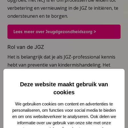
verbetering en vernieuwing in de JGZ te initiëren, te
ondersteunen en te borgen.
Lees meer over Jeugdgezondheidszorg >
Rol van de JGZ
Het is belangrijk dat je als JGZ-professional kennis
hebt van preventie van kindermishandeling. Het
actieplan Kindermishandeling helpt JGZ-organisaties
om kindermishandeling te voorkomen en aan te
Deze website maakt gebruik van
pakken. De ambitie is om kindermishandeling met
cookies
tien procent terug te brengen in 2020 (ten opzichte
We gebruiken cookies om content en advertenties te
van 2016).
personaliseren, om functies voor social media te bieden
en om ons websiteverkeer te analyseren. Ook delen we
Bekijk het actieplan >
informatie over uw gebruik van onze site met onze