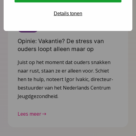
Details tonen
Nieuws
4 augustus 2026
Opinie: Vakantie? De stress van
ouders loopt alleen maar op
Juist op het moment dat ouders snakken
naar rust, staan ze er alleen voor. Schiet
hen te hulp, noteert Igor Ivakic, directeur-
bestuurder van het Nederlands Centrum
Jeugdgezondheid.
Lees meer