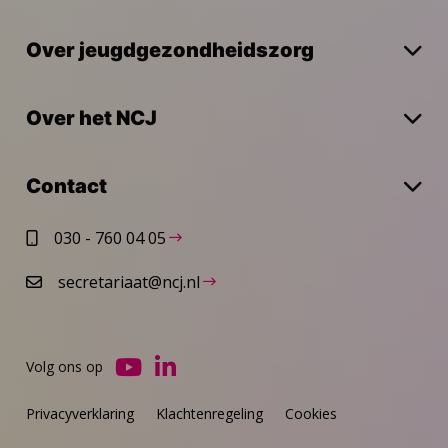
Over jeugdgezondheidszorg
Over het NCJ
Contact
030 - 760 04 05
secretariaat@ncj.nl
Volg ons op
Ga
Ga
naar
naar
Privacyverklaring
Klachtenregeling
Cookies
YouTube
LinkedIn