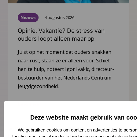
Nieuws
4 augustus 2026
Opinie: Vakantie? De stress van
ouders loopt alleen maar op
Juist op het moment dat ouders snakken
naar rust, staan ze er alleen voor. Schiet
hen te hulp, noteert Igor Ivakic, directeur-
bestuurder van het Nederlands Centrum
Jeugdgezondheid.
Lees meer
Deze website maakt gebruik van coo
We gebruiken cookies om content en advertenties te person
functies voor social media te bieden en om ons websiteverkeer