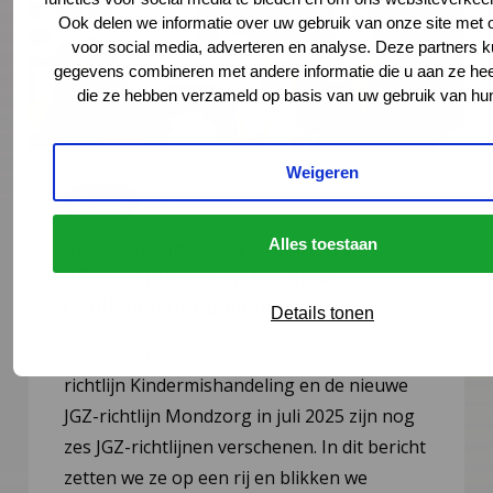
Ook delen we informatie over uw gebruik van onze site met 
voor social media, adverteren en analyse. Deze partners 
gegevens combineren met andere informatie die u aan ze heef
die ze hebben verzameld op basis van uw gebruik van hun
Weigeren
Nieuws
21 juli 2026
Alles toestaan
Vernieuwing JGZ-richtlijnen 2023–
2026: 8 nieuwe en herziene
richtlijnen gepubliceerd
Details tonen
Na de publicatie van de herziene JGZ-
richtlijn Kindermishandeling en de nieuwe
JGZ-richtlijn Mondzorg in juli 2025 zijn nog
zes JGZ-richtlijnen verschenen. In dit bericht
zetten we ze op een rij en blikken we