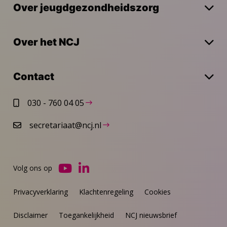
Over jeugdgezondheidszorg
Over het NCJ
Contact
030 - 760 04 05
secretariaat@ncj.nl
Volg ons op
Ga
Ga
naar
naar
Privacyverklaring
Klachtenregeling
Cookies
YouTube
LinkedIn
Disclaimer
Toegankelijkheid
NCJ nieuwsbrief