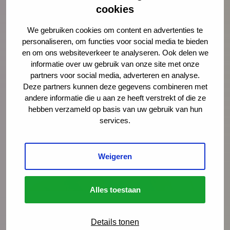
Preventieagenda,
cookies
meld je aan voor de nieuwsbrief
We gebruiken cookies om content en advertenties te
Blijf op de hoogte van alles rondom het thema
personaliseren, om functies voor social media te bieden
ouderschap via
www.ouderscentraal.nl
en om ons websiteverkeer te analyseren. Ook delen we
informatie over uw gebruik van onze site met onze
partners voor social media, adverteren en analyse.
Deze partners kunnen deze gegevens combineren met
andere informatie die u aan ze heeft verstrekt of die ze
hebben verzameld op basis van uw gebruik van hun
services.
Weigeren
Alles toestaan
Nieuws
4 augustus 2026
Details tonen