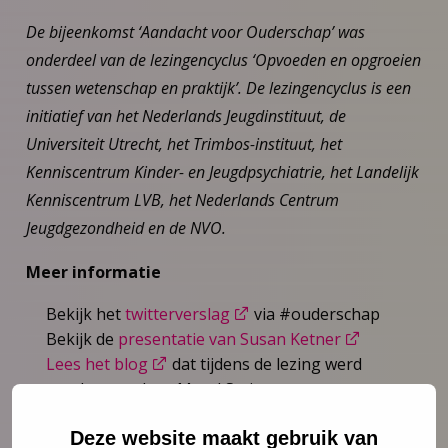
De bijeenkomst ‘Aandacht voor Ouderschap’ was
onderdeel van de lezingencyclus ‘Opvoeden en opgroeien
tussen wetenschap en praktijk’. De lezingencyclus is een
initiatief van het Nederlands Jeugdinstituut, de
Universiteit Utrecht, het Trimbos-instituut, het
Kenniscentrum Kinder- en Jeugdpsychiatrie, het Landelijk
Kenniscentrum LVB, het Nederlands Centrum
Jeugdgezondheid en de NVO.
Meer informatie
Bekijk het
twitterverslag
via #ouderschap
Bekijk de
presentatie van Susan Ketner
Lees het blog
dat tijdens de lezing werd
geschreven door Merel Steinweg
Ga naar het
themadossier ‘ouderschap’
Deze website maakt gebruik van
Ouderschap’ is onderdeel van onze JGZ