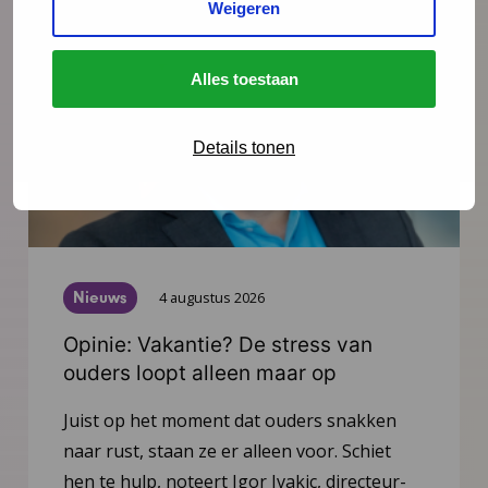
Weigeren
Alles toestaan
Details tonen
Nieuws
4 augustus 2026
Opinie: Vakantie? De stress van
ouders loopt alleen maar op
Juist op het moment dat ouders snakken
naar rust, staan ze er alleen voor. Schiet
hen te hulp, noteert Igor Ivakic, directeur-