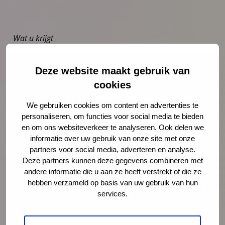
Wat u krijgt
U ontvangt € 1.500,- voor deelname waarvoor een
Deze website maakt gebruik van
contract wordt opgesteld.
De concept richtlijn; een inlog om de webbased
cookies
richtlijn te bekijken op JGZ-richtlijnen website van
We gebruiken cookies om content en advertenties te
het NCJ.
personaliseren, om functies voor social media te bieden
Een startbijeenkomst. In deze bijeenkomst wordt
en om ons websiteverkeer te analyseren. Ook delen we
nadere informatie gegeven over de praktijktest,
informatie over uw gebruik van onze site met onze
de aanbevelingen uit de richtlijn en wordt er
partners voor social media, adverteren en analyse.
geoefend in de uitvoering van de
Deze partners kunnen deze gegevens combineren met
richtlijnaanbevelingen.
andere informatie die u aan ze heeft verstrekt of die ze
hebben verzameld op basis van uw gebruik van hun
Telefonisch advies tijdens de praktijktest m.b.t. de
services.
uitvoering van de doelen.