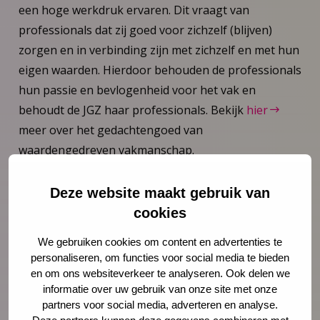
een hoge werkdruk ervaren. Dit vraagt van
professionals dat zij goed voor zichzelf (blijven)
zorgen en in verbinding zijn met zichzelf en met hun
eigen waarden. Hierdoor behouden de professionals
hun passie en bevlogenheid voor het vak en
behoudt de JGZ haar professionals. Bekijk
hier
meer over het gedachtengoed van
waardengedreven vakmanschap.
Deze website maakt gebruik van
cookies
Meer weten?
We gebruiken cookies om content en advertenties te
personaliseren, om functies voor social media te bieden
en om ons websiteverkeer te analyseren. Ook delen we
informatie over uw gebruik van onze site met onze
partners voor social media, adverteren en analyse.