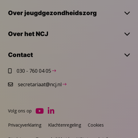
Over jeugdgezondheidszorg
Over het NCJ
Contact
030 - 760 04 05
secretariaat@ncj.nl
Volg ons op
Ga
Ga
naar
naar
Privacyverklaring
Klachtenregeling
Cookies
YouTube
LinkedIn