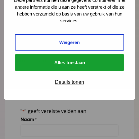
Deze partners kunnen deze gegevens combineren met
andere informatie die u aan ze heeft verstrekt of die ze
hebben verzameld op basis van uw gebruik van hun
Yvonne Vanneste
services.
onderzoeker, adviseur
yvanneste@ncj.nl
Weigeren
06 - 83 77 83 91
LinkedIn
Alles toestaan
Lees meer over Yvonne Vanneste
Details tonen
"
" geeft vereiste velden aan
*
Naam
*