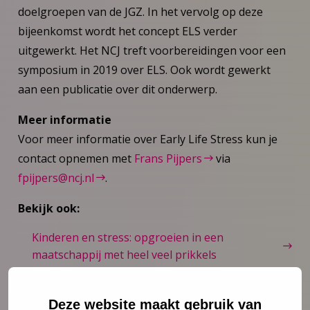
doelgroepen van de JGZ. In het vervolg op deze
bijeenkomst wordt het concept ELS verder
uitgewerkt. Het NCJ treft voorbereidingen voor een
symposium in 2019 over ELS. Ook wordt gewerkt
aan een publicatie over dit onderwerp.
Meer informatie
Voor meer informatie over Early Life Stress kun je
contact opnemen met
Frans Pijpers
via
fpijpers@ncj.nl
.
Bekijk ook:
Kinderen en stress: opgroeien in een
maatschappij met heel veel prikkels
NCJ op Nieuws.nl: Aantal kinderen met stress
door prestatiedruk neemt toe
Deze website maakt gebruik van
NCJ in de media: onderzoek naar stress bij