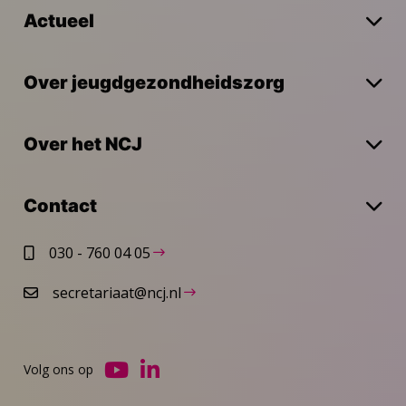
Actueel
Over jeugdgezondheidszorg
Over het NCJ
Contact
030 - 760 04 05
secretariaat@ncj.nl
Volg ons op
Ga
Ga
naar
naar