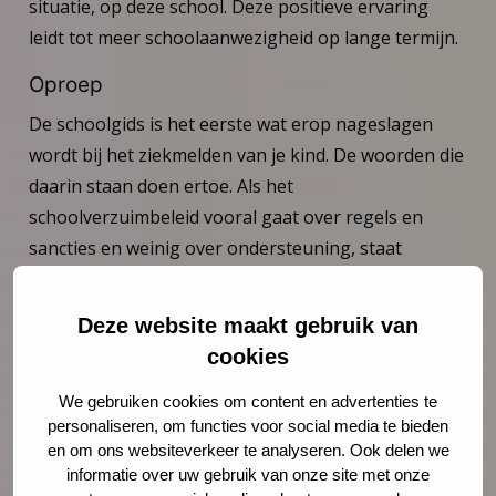
situatie, op deze school. Deze positieve ervaring
leidt tot meer schoolaanwezigheid op lange termijn.
Oproep
De schoolgids is het eerste wat erop nageslagen
wordt bij het ziekmelden van je kind. De woorden die
daarin staan doen ertoe. Als het
schoolverzuimbeleid vooral gaat over regels en
sancties en weinig over ondersteuning, staat
iedereen met 1-0 achter. Niet alleen de mentoren
hebben baat bij deze herformulering van het
Deze website maakt gebruik van
schoolverzuimbeleid. Ook de JGZ-professionals
cookies
krijgen een betere uitgangspositie wanneer zij
ingeschakeld worden bij langer durend verzuim.
We gebruiken cookies om content en advertenties te
personaliseren, om functies voor social media te bieden
en om ons websiteverkeer te analyseren. Ook delen we
informatie over uw gebruik van onze site met onze
Schoolgids & verzuimbeleid: een meer