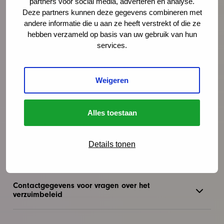
partners voor social media, adverteren en analyse.
verbindend voorstel
Deze partners kunnen deze gegevens combineren met
andere informatie die u aan ze heeft verstrekt of die ze
hebben verzameld op basis van uw gebruik van hun
Ziekteverzuim
services.
Hoe kan ik mijn kind ziekmelden?
Weigeren
Na de ziekmelding
Alles toestaan
Ongeoorloofd verzuim
Details tonen
Aanvraag bijzonder verlof
Contactgegevens voor vragen over het
verzuimbeleid