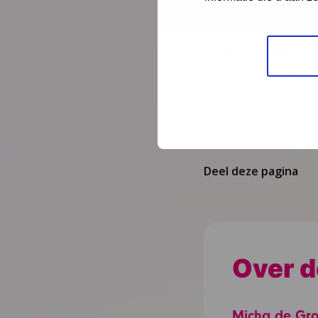
gaat mijn telefoon. I
blij’, hoor ik haar ve
gisteravond deed ze 
schoolplein sta ik st
slikken. Dit is nu zo 
van haar leven.
Deel deze pagina
Over d
Micha de Gro