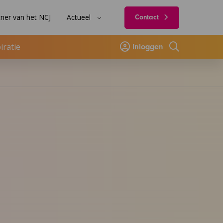
ner van het NCJ
Actueel
Contact
iratie
Inloggen
Zoeken