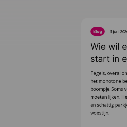
Blog
5 juni 202
Wie wil 
start in
Tegels, overal om
het monotone be
boompje. Soms ve
moeten lijken. He
en schattig park
woestijn.