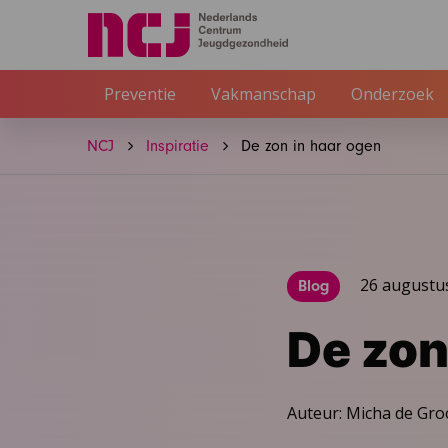
Preventie
Vakmanschap
Onderzoek
NCJ
Inspiratie
De zon in haar ogen
26 augustu
Blog
De zon
Auteur: Micha de Gro