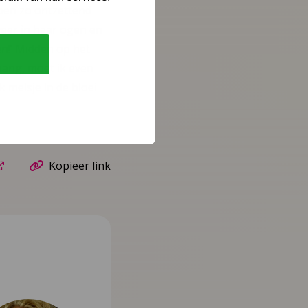
 ben zo ontzettend
 weer in haar ogen en
n!’ Midden op het
phang, moet ik even
k meisje in de bloei
Kopieer link