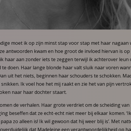
dige moet ik op zijn minst stap voor stap met haar nagaan 
eze antwoorden kwam en hoe groot de invloed hiervan is op 
k ik haar aan zonder iets te zeggen terwijl ik achterover leu
l te doen. Haar lange blonde haar valt sluik naar voren wa
Dan uit het niets, beginnen haar schouders te schokken. Mad
snikken. Ik voel hoe het mij raakt en zie het van pijn vertr
ken naar haar dochter staart.
komen de verhalen. Haar grote verdriet om de scheiding van
ing beseffen dat ze echt-echt niet meer bij elkaar komen. ‘Ik
papa zo alleen is! Ik wil gewoon dat hij weer blij is’. Met nat
 overduidelijk dat Madeleine een verantwoordelijkheid op h