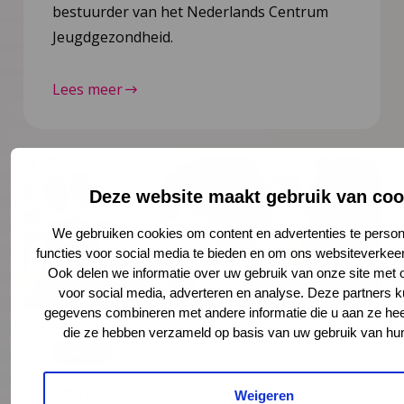
bestuurder van het Nederlands Centrum
Jeugdgezondheid.
Lees meer
Deze website maakt gebruik van coo
We gebruiken cookies om content en advertenties te person
functies voor social media te bieden en om ons websiteverkeer
Ook delen we informatie over uw gebruik van onze site met 
voor social media, adverteren en analyse. Deze partners 
gegevens combineren met andere informatie die u aan ze heef
die ze hebben verzameld op basis van uw gebruik van hun
Nieuws
21 juli 2026
Vernieuwing JGZ-richtlijnen 2023–
Weigeren