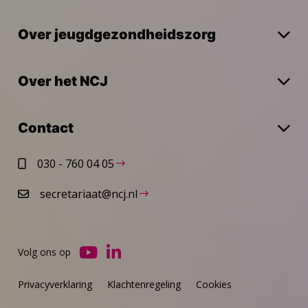
Over jeugdgezondheidszorg
Over het NCJ
Contact
030 - 760 04 05
secretariaat@ncj.nl
Volg ons op
Ga
Ga
naar
naar
Privacyverklaring
Klachtenregeling
Cookies
YouTube
LinkedIn