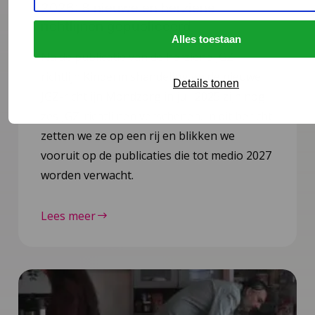
2026: 8 nieuwe en herziene
richtlijnen gepubliceerd
Alles toestaan
Na de publicatie van de herziene JGZ-
richtlijn Kindermishandeling en de nieuwe
Details tonen
JGZ-richtlijn Mondzorg in juli 2025 zijn nog
zes JGZ-richtlijnen verschenen. In dit bericht
zetten we ze op een rij en blikken we
vooruit op de publicaties die tot medio 2027
worden verwacht.
Lees meer