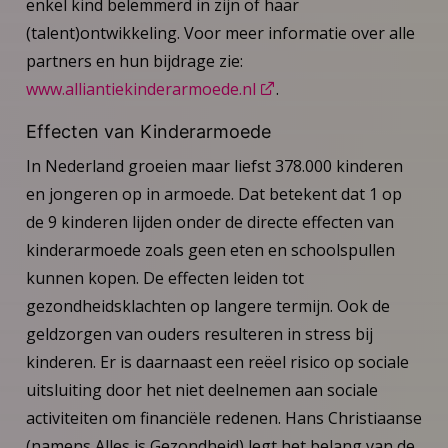
enkel kind belemmerd in zijn of haar
(talent)ontwikkeling. Voor meer informatie over alle
partners en hun bijdrage zie:
www.alliantiekinderarmoede.nl
.
Effecten van Kinderarmoede
In Nederland groeien maar liefst 378.000 kinderen
en jongeren op in armoede. Dat betekent dat 1 op
de 9 kinderen lijden onder de directe effecten van
kinderarmoede zoals geen eten en schoolspullen
kunnen kopen. De effecten leiden tot
gezondheidsklachten op langere termijn. Ook de
geldzorgen van ouders resulteren in stress bij
kinderen. Er is daarnaast een reëel risico op sociale
uitsluiting door het niet deelnemen aan sociale
activiteiten om financiële redenen. Hans Christiaanse
(namens Alles is Gezondheid) legt het belang van de