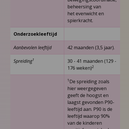
beheersing van
het evenwicht en
spierkracht.
Onderzoekleeftijd
Aanbevolen leeftijd
42 maanden (3,5 jaar).
1
Spreiding
30 -­ 41 maanden (129 ­-
2
176 weken)
1
De spreiding zoals
hier weergegeven
geeft de hoogst en
laagst gevonden P90-
leeftijd aan. P90 is de
leeftijd waarop 90%
van de kinderen