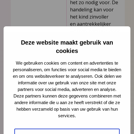
het zo nodig voor. De
handeling kan voor
het kind zinvoller
en aantrekkelijker
worden gemaakt door
het over een lijn, een
Deze website maakt gebruik van
touwtje, een stuk
cookies
papier of een naad in
de vloerbedekking te
We gebruiken cookies om content en advertenties te
laten springen. Ook
personaliseren, om functies voor social media te bieden
mag eerst samen
en om ons websiteverkeer te analyseren. Ook delen we
worden gesprongen,
informatie over uw gebruik van onze site met onze
met vasthouden van
partners voor social media, adverteren en analyse.
elkaars
Deze partners kunnen deze gegevens combineren met
handen. Daarna moet
andere informatie die u aan ze heeft verstrekt of die ze
hebben verzameld op basis van uw gebruik van hun
het kind alleen
services.
springen.
Observatie
De onderzoeker