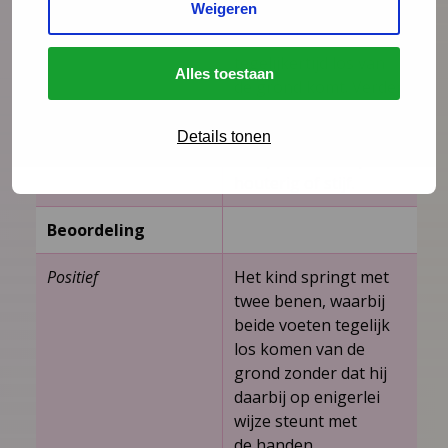
Weigeren
observeert of het kind
met beide voeten
tegelijkertijd los van
Alles toestaan
de grond komt. Verder
let hij op de kwaliteit
van de uitvoering van
Details tonen
de opdracht: soepel,
houterig of stijf.
Beoordeling
Positief
Het kind springt met
twee benen, waarbij
beide voeten tegelijk
los komen van de
grond zonder dat hij
daarbij op enigerlei
wijze steunt met
de handen.