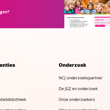
ngen?
venties
Onderzoek
NCJ onderzoekspartner
De JGZ en onderzoek
ntiebibliotheek
Onze onderzoekers