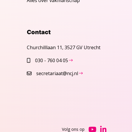
Alles over vakmanschap
Contact
Churchilllaan 11, 3527 GV Utrecht
030 - 760 04 05
secretariaat@ncj.nl
Volg ons op