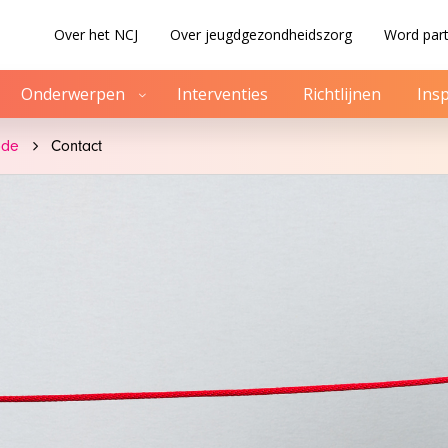
Over het NCJ
Over jeugdgezondheidszorg
Word part
Onderwerpen
Interventies
Richtlijnen
Insp
ode
Contact