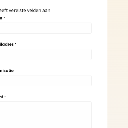
eeft vereiste velden aan
m
*
iladres
*
nisatie
ht
*