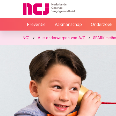
Preventie
Vakmanschap
Onderzoek
NCJ
Alle onderwerpen van A/Z
SPARK-meth