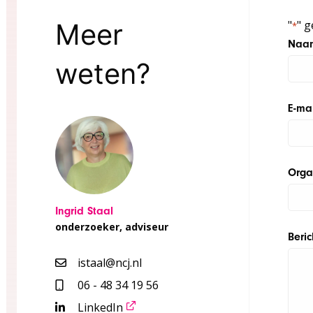
Meer
"
" g
*
Naa
weten?
E-ma
Orga
Ingrid Staal
onderzoeker, adviseur
Beric
istaal@ncj.nl
06 - 48 34 19 56
LinkedIn