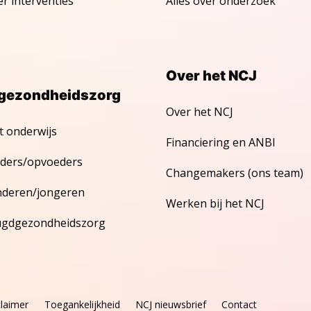
er interventies
Alles over onderzoek
Over het NCJ
gezondheidszorg
Over het NCJ
t onderwijs
Financiering en ANBI
ders/opvoeders
Changemakers (ons team)
nderen/jongeren
Werken bij het NCJ
ugdgezondheidszorg
claimer
Toegankelijkheid
NCJ nieuwsbrief
Contact