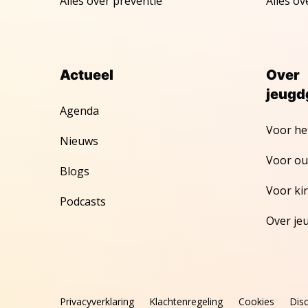
Alles over preventie
Alles ov
Actueel
Over
jeugd
Agenda
Voor he
Nieuws
Voor ou
Blogs
Voor ki
Podcasts
Over je
Privacyverklaring
Klachtenregeling
Cookies
Dis