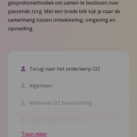
gespreksmethodiek om samen te beslissen over
passende zorg. Met een brede blik kijk je naar de
samenhang tussen ontwikkeling, omgeving en
opvoeding.
Terug naar het onderwerp GIZ
Algemeen
Materiaal GIZ basistraining
Opleiding tot GIZ-trainer
Toon meer
Films