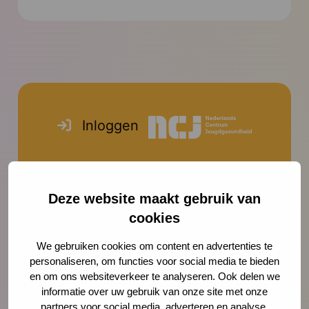
Inspiratie
Inloggen
Nadat je bent ingelogd krijg je
toegang tot een besloten gedeelte
Deze website maakt gebruik van
van de NCJ website. Je stemt toe en
cookies
belooft om deze informatie niet
We gebruiken cookies om content en advertenties te
opzettelijk of uit onzorgvuldigheid te
personaliseren, om functies voor social media te bieden
delen met anderen.
en om ons websiteverkeer te analyseren. Ook delen we
informatie over uw gebruik van onze site met onze
Gebruikersnaam of e-mailadres
partners voor social media, adverteren en analyse.