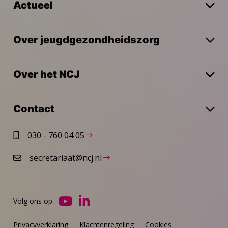
Actueel
Over jeugdgezondheidszorg
Over het NCJ
Contact
030 - 760 04 05
secretariaat@ncj.nl
Volg ons op
Ga
Ga
naar
naar
Privacyverklaring
Klachtenregeling
Cookies