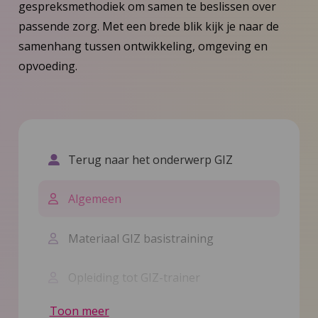
gespreksmethodiek om samen te beslissen over
passende zorg. Met een brede blik kijk je naar de
samenhang tussen ontwikkeling, omgeving en
opvoeding.
Terug naar het onderwerp GIZ
Algemeen
Materiaal GIZ basistraining
Opleiding tot GIZ-trainer
Toon meer
Films