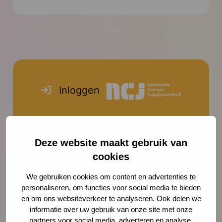
Inspiratie
Inloggen
Nadat je bent ingelogd krijg je
toegang tot een besloten gedeelte
Deze website maakt gebruik van
van de NCJ website. Je stemt toe en
cookies
belooft om deze informatie niet
We gebruiken cookies om content en advertenties te
opzettelijk of uit onzorgvuldigheid te
personaliseren, om functies voor social media te bieden
delen met anderen.
en om ons websiteverkeer te analyseren. Ook delen we
informatie over uw gebruik van onze site met onze
Gebruikersnaam of e-mailadres
partners voor social media, adverteren en analyse.