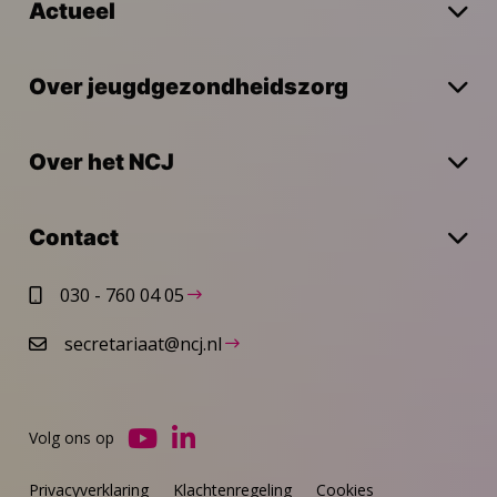
Actueel
Over jeugdgezondheidszorg
Over het NCJ
Contact
030 - 760 04 05
secretariaat@ncj.nl
Volg ons op
Ga
Ga
naar
naar
Privacyverklaring
Klachtenregeling
Cookies