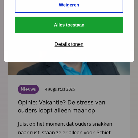
Weigeren
Alles toestaan
Details tonen
Nieuws
4 augustus 2026
Opinie: Vakantie? De stress van
ouders loopt alleen maar op
Juist op het moment dat ouders snakken
naar rust, staan ze er alleen voor. Schiet