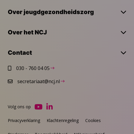
Over jeugdgezondheidszorg
Over het NCJ
Contact
030 - 760 04 05
secretariaat@ncj.nl
Volg ons op
Ga
Ga
naar
naar
Privacyverklaring
Klachtenregeling
Cookies
YouTube
LinkedIn