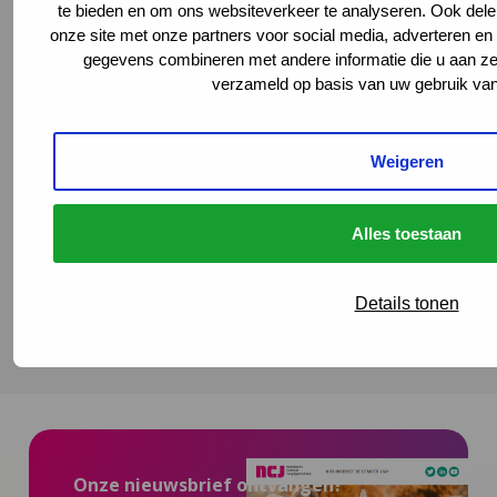
Documentaire Integrale Vroeghulp
te bieden en om ons websiteverkeer te analyseren. Ook dele
onze site met onze partners voor social media, adverteren e
‘Je voelt dat er iets niet klopt’
gegevens combineren met andere informatie die u aan ze 
verzameld op basis van uw gebruik van
In deze mini-documentaire volgen we drie
gezinnen die geholpen zijn door Integrale
Vroeghulp. En gingen we in gesprek met
Weigeren
coördinatoren, trajectbegeleiders en een
wethouder over de kracht van het netwerk.
Alles toestaan
Lees meer
Details tonen
Onze nieuwsbrief ontvangen?