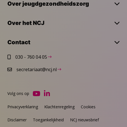
Over jeugdgezondheidszorg
Over het NCJ
Contact
030 - 760 04 05
secretariaat@ncj.nl
Volg ons op
Ga
Ga
naar
naar
Privacyverklaring
Klachtenregeling
Cookies
YouTube
LinkedIn
Disclaimer
Toegankelijkheid
NCJ nieuwsbrief