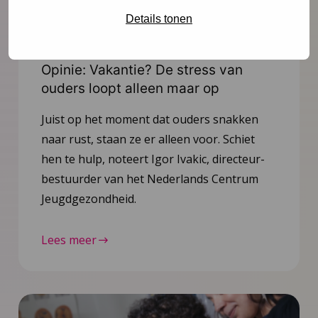
Details tonen
Nieuws
4 augustus 2026
Opinie: Vakantie? De stress van
ouders loopt alleen maar op
Juist op het moment dat ouders snakken
naar rust, staan ze er alleen voor. Schiet
hen te hulp, noteert Igor Ivakic, directeur-
bestuurder van het Nederlands Centrum
Jeugdgezondheid.
Lees meer