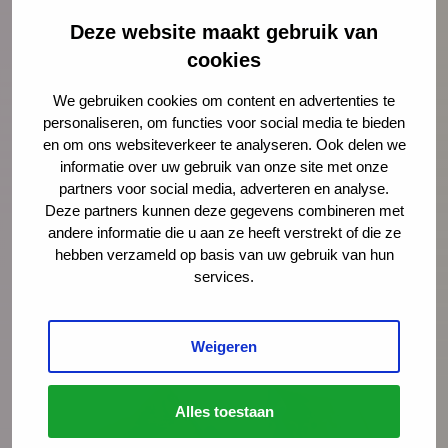
De website van de Alliantie Kinderarmoede
Deze website maakt gebruik van
De gevolgen van armoede
cookies
We gebruiken cookies om content en advertenties te
Deel deze pagina
Via LinkedIn
Via e-mail
personaliseren, om functies voor social media te bieden
Via WhatsApp
Kopieer link
en om ons websiteverkeer te analyseren. Ook delen we
informatie over uw gebruik van onze site met onze
partners voor social media, adverteren en analyse.
Deze partners kunnen deze gegevens combineren met
Meer nieuws
andere informatie die u aan ze heeft verstrekt of die ze
hebben verzameld op basis van uw gebruik van hun
services.
Weigeren
Alles toestaan