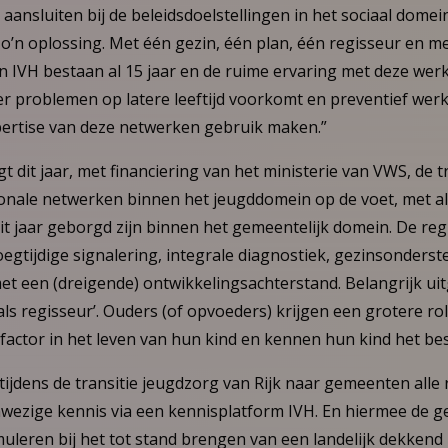
aansluiten bij de beleidsdoelstellingen in het sociaal domei
o’n oplossing. Met één gezin, één plan, één regisseur en me
 IVH bestaan al 15 jaar en de ruime ervaring met deze werk
r problemen op latere leeftijd voorkomt en preventief wer
ertise van deze netwerken gebruik maken.”
t dit jaar, met financiering van het ministerie van VWS, de 
ionale netwerken binnen het jeugddomein op de voet, met al
it jaar geborgd zijn binnen het gemeentelijk domein. De re
egtijdige signalering, integrale diagnostiek, gezinsonderst
et een (dreigende) ontwikkelingsachterstand. Belangrijk ui
 als regisseur’. Ouders (of opvoeders) krijgen een grotere rol 
actor in het leven van hun kind en kennen hun kind het bes
tijdens de transitie jeugdzorg van Rijk naar gemeenten alle r
nwezige kennis via een kennisplatform IVH. En hiermee de 
uleren bij het tot stand brengen van een landelijk dekkend