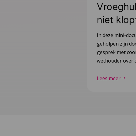
Vroeghulp
niet klop
In deze mini-doc
geholpen zijn do
gesprek met coör
wethouder over d
Lees meer