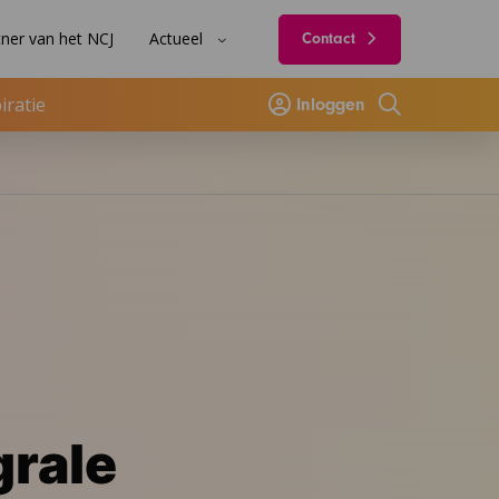
ner van het NCJ
Actueel
Contact
iratie
Inloggen
Zoeken
grale