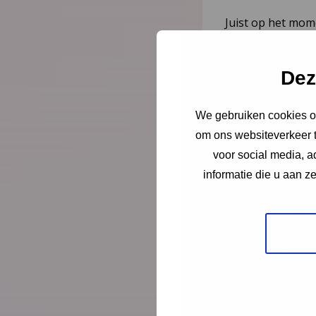
Juist op het mom
er alleen voor. Sc
directeur-bestu
Dez
Jeugdgezondheid
We gebruiken cookies om
Lees meer
om ons websiteverkeer t
voor social media, 
informatie die u aan z
Nieuws
21 juli
Vernieuw
2023–20
herziene 