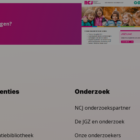
ngen?
venties
Onderzoek
NCJ onderzoekspartner
De JGZ en onderzoek
ntiebibliotheek
Onze onderzoekers