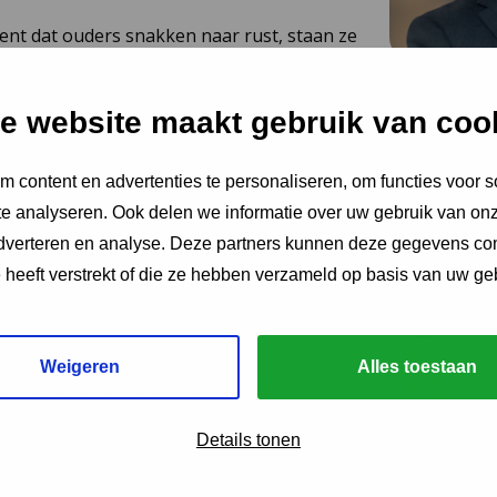
ent dat ouders snakken naar rust, staan ze
hiet hen te hulp, noteert Igor Ivakic,
urder van het Nederlands Centrum
e website maakt gebruik van coo
.
 content en advertenties te personaliseren, om functies voor s
e analyseren. Ook delen we informatie over uw gebruik van onz
adverteren en analyse. Deze partners kunnen deze gegevens c
e heeft verstrekt of die ze hebben verzameld op basis van uw ge
 2026
Weigeren
Alles toestaan
ing JGZ-richtlijnen
26: 8 nieuwe en
Details tonen
richtlijnen