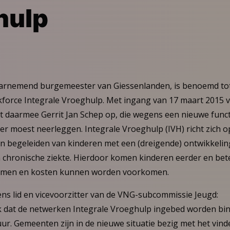
hulp
arnemend burgemeester van Giessenlanden, is benoemd tot
kforce Integrale Vroeghulp. Met ingang van 17 maart 2015 ve
gt daarmee Gerrit Jan Schep op, die wegens een nieuwe funct
tter moest neerleggen. Integrale Vroeghulp (IVH) richt zich 
en begeleiden van kinderen met een (dreigende) ontwikkeli
 chronische ziekte. Hierdoor komen kinderen eerder en beter
emen en kosten kunnen worden voorkomen.
ens lid en vicevoorzitter van de VNG-subcommissie Jeugd:
ijk dat de netwerken Integrale Vroeghulp ingebed worden bi
ur. Gemeenten zijn in de nieuwe situatie bezig met het vinde