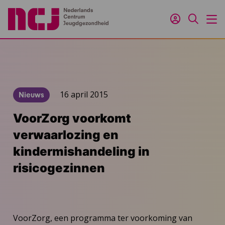
Inloggen
Zoeken
M
16 april 2015
Nieuws
VoorZorg voorkomt
verwaarlozing en
kindermishandeling in
risicogezinnen
VoorZorg, een programma ter voorkoming van