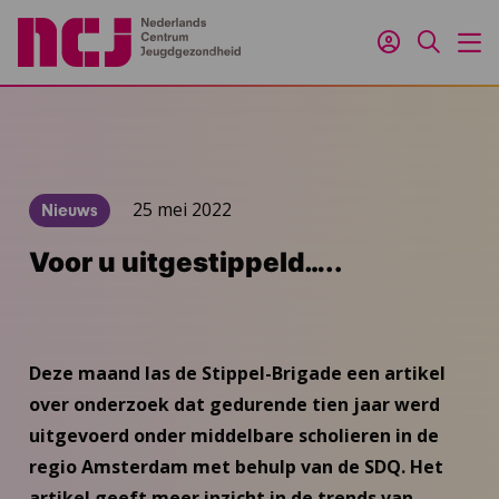
Inloggen
Zoeken
M
25 mei 2022
Nieuws
Voor u uitgestippeld…..
Deze maand las de Stippel-Brigade een artikel
over onderzoek dat gedurende tien jaar werd
uitgevoerd onder middelbare scholieren in de
regio Amsterdam met behulp van de SDQ. Het
artikel geeft meer inzicht in de trends van