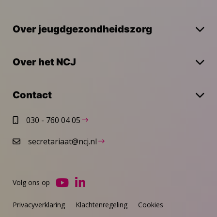
Over jeugdgezondheidszorg
Over het NCJ
Contact
030 - 760 04 05
secretariaat@ncj.nl
Volg ons op
Ga
Ga
naar
naar
Privacyverklaring
Klachtenregeling
Cookies
YouTube
LinkedIn