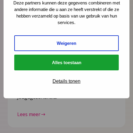
Deze partners kunnen deze gegevens combineren met
andere informatie die u aan ze heeft verstrekt of die ze
hebben verzameld op basis van uw gebruik van hun
services.
Nieuws
4 augustus 2026
Opinie: Vakantie? De stress van
Weigeren
ouders loopt alleen maar op
Alles toestaan
Juist op het moment dat ouders snakken
naar rust, staan ze er alleen voor. Schiet
hen te hulp, noteert Igor Ivakic, directeur-
Details tonen
bestuurder van het Nederlands Centrum
Jeugdgezondheid.
Lees meer