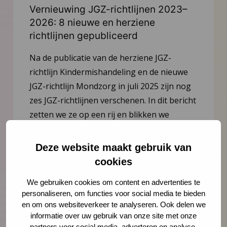
Vernieuwing JGZ-richtlijnen 2023–
2026: 8 nieuwe en herziene
richtlijnen gepubliceerd
Na de publicatie van de herziene JGZ-
richtlijn Kindermishandeling en de nieuwe
JGZ-richtlijn Mondzorg in juli 2025 zijn nog
zes JGZ-richtlijnen verschenen. In dit bericht
zetten we ze op een rij en blikken we
vooruit op de publicaties die tot medio 2027
worden verwacht.
Deze website maakt gebruik van
cookies
Lees meer
We gebruiken cookies om content en advertenties te
personaliseren, om functies voor social media te bieden
en om ons websiteverkeer te analyseren. Ook delen we
informatie over uw gebruik van onze site met onze
partners voor social media, adverteren en analyse.