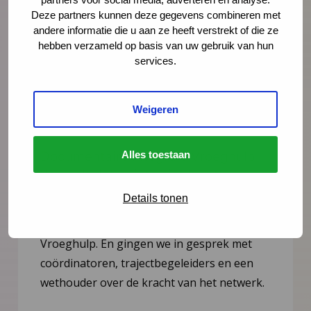
Deze partners kunnen deze gegevens combineren met
andere informatie die u aan ze heeft verstrekt of die ze
hebben verzameld op basis van uw gebruik van hun
services.
Weigeren
Nieuws
6 juli 2026
Alles toestaan
Documentaire Integrale Vroeghulp
‘Je voelt dat er iets niet klopt’
Details tonen
In deze mini-documentaire volgen we drie
gezinnen die geholpen zijn door Integrale
Vroeghulp. En gingen we in gesprek met
coördinatoren, trajectbegeleiders en een
wethouder over de kracht van het netwerk.