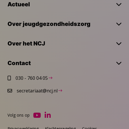
Actueel
Over jeugdgezondheidszorg
Over het NCJ
Contact
030 - 760 04 05
secretariaat@ncj.nl
Volg ons op
Ga
Ga
naar
naar
Privacyverklaring
Klachtenregeling
Cookies