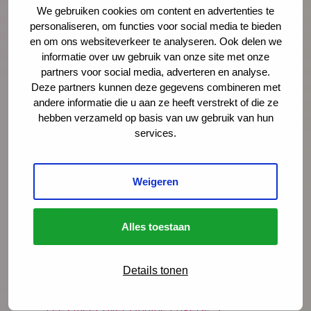
We gebruiken cookies om content en advertenties te
personaliseren, om functies voor social media te bieden
en om ons websiteverkeer te analyseren. Ook delen we
informatie over uw gebruik van onze site met onze
Meer weten?
partners voor social media, adverteren en analyse.
Deze partners kunnen deze gegevens combineren met
andere informatie die u aan ze heeft verstrekt of die ze
hebben verzameld op basis van uw gebruik van hun
services.
Weigeren
Ondine Engelse
adviseur
Alles toestaan
oengelse@ncj.nl
06 - 53 97 60 45
Details tonen
Lees meer over Ondine Engelse