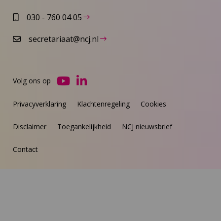
030 - 760 04 05
secretariaat@ncj.nl
Volg ons op
Ga
Ga
naar
naar
Privacyverklaring
Klachtenregeling
Cookies
YouTube
LinkedIn
Disclaimer
Toegankelijkheid
NCJ nieuwsbrief
Contact