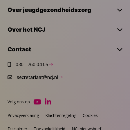
Over jeugdgezondheidszorg
Over het NCJ
Contact
030 - 760 04 05
secretariaat@ncj.nl
Volg ons op
Ga
Ga
naar
naar
Privacyverklaring
Klachtenregeling
Cookies
YouTube
LinkedIn
Disclaimer
Toegankelijkheid
NCJ nieuwsbrief