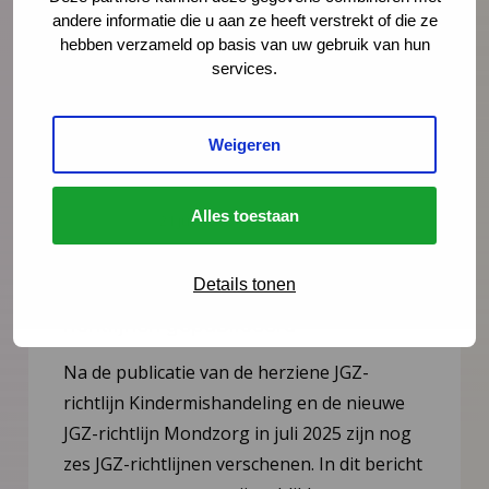
andere informatie die u aan ze heeft verstrekt of die ze
hebben verzameld op basis van uw gebruik van hun
services.
Weigeren
Alles toestaan
Nieuws
21 juli 2026
Vernieuwing JGZ-richtlijnen 2023–
Details tonen
2026: 8 nieuwe en herziene
richtlijnen gepubliceerd
Na de publicatie van de herziene JGZ-
richtlijn Kindermishandeling en de nieuwe
JGZ-richtlijn Mondzorg in juli 2025 zijn nog
zes JGZ-richtlijnen verschenen. In dit bericht