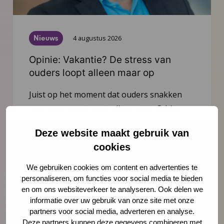
Nieuws
4 augustus 2026
Opinie: Vakantie? De stress van
ouders loopt alleen maar op
Juist op het moment dat ouders snakken
naar rust, staan ze er alleen voor. Schiet
hen te hulp, noteert Igor Ivakic, directeur-
Deze website maakt gebruik van
bestuurder van het Nederlands Centrum
cookies
Jeugdgezondheid.
We gebruiken cookies om content en advertenties te
personaliseren, om functies voor social media te bieden
Lees meer
en om ons websiteverkeer te analyseren. Ook delen we
informatie over uw gebruik van onze site met onze
partners voor social media, adverteren en analyse.
Deze partners kunnen deze gegevens combineren met