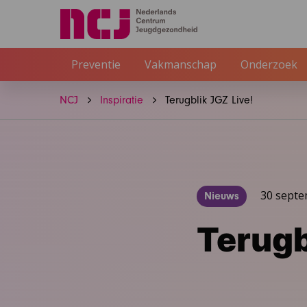
Preventie
Vakmanschap
Onderzoek
NCJ
Inspiratie
Terugblik JGZ Live!
30 sept
Nieuws
Terugb