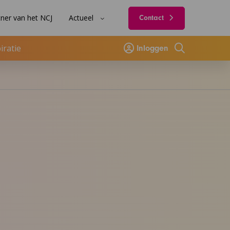
ner van het NCJ
Actueel
Contact
iratie
Inloggen
Zoeken