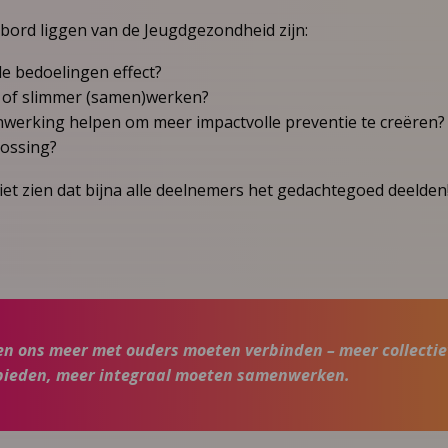
 bord liggen van de Jeugdgezondheid zijn:
 bedoelingen effect?
 of slimmer (samen)werken?
erking helpen om meer impactvolle preventie te creëren?
lossing?
et zien dat bijna alle deelnemers het gedachtegoed deelden
n ons meer met ouders moeten verbinden – meer collectie
bieden, meer integraal moeten samenwerken.