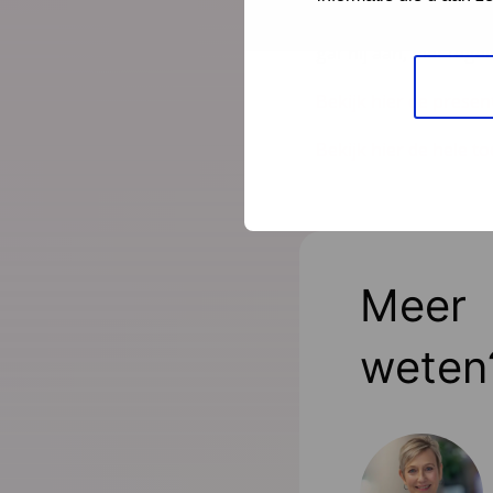
werkelijke opgave om
gaf hij aan, met tegel
Bekijk hier de presen
Bekijk hier de hele 
Meer
weten