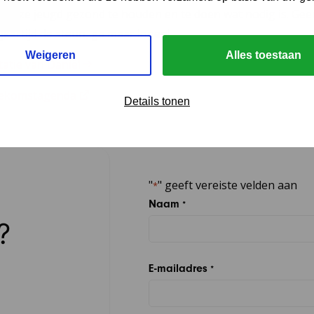
 onze jeugd gezond te houden en te doen wat nodig is. Gee
ijkertijd de steun, ga maar lopen!
Weigeren
Alles toestaan
tatie van Daniël
toekomstagenda
Details tonen
"
" geeft vereiste velden aan
*
Naam
*
?
E-mailadres
*