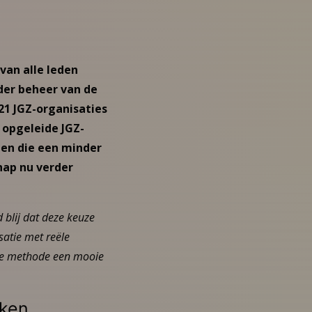
van alle leden
der beheer van de
 21 JGZ-organisaties
 opgeleide JGZ-
en die een minder
hap nu verder
 blij dat deze keuze
atie met reële
 de methode een mooie
eken