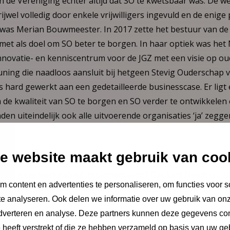
an de Vereniging echter altijd dat SO te kwetsbaar was. De
wel volledig door enkele vrijwilligers ingevuld en de enige 
was Merian Bouwmeester. In 2017 zette het bestuur van d
met als doel om SO beter te borgen. In haar optiek was het 
 innovatie- en kenniscentrum voor de JGZ met een visie op o
ing die naadloos aansluit bij hetgeen Stevig Ouderschap v
 hard gewerkt aan een gedetailleerde businesscase. Er ligt
de kwaliteit van SO te borgen en SO verder te ontwikkelen 
nden uiteindelijk ook alle uitvoerende organisaties ‘ja’ zegg
NCJ.
eer informatie
e website maakt gebruik van coo
ok in jouw werkgebied implementeren? Dat kan! Neem conta
 content en advertenties te personaliseren, om functies voor s
ejanssen@ncj.nl
. Meer informatie is ook te vinden op
e analyseren. Ook delen we informatie over uw gebruik van onz
p.nl
.
adverteren en analyse. Deze partners kunnen deze gegevens c
e heeft verstrekt of die ze hebben verzameld op basis van uw ge