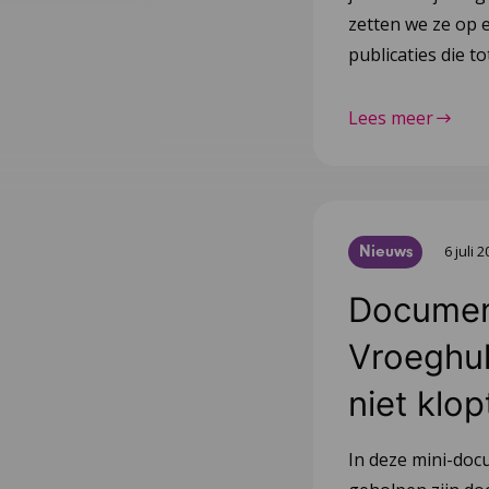
zetten we ze op e
publicaties die 
Lees meer
Nieuws
6 juli 
Document
Vroeghulp
niet klop
In deze mini-doc