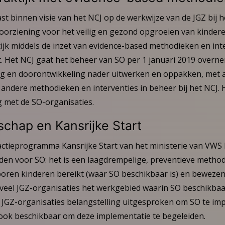
t binnen visie van het NCJ op de werkwijze van de JGZ bij h
oorziening voor het veilig en gezond opgroeien van kinderen
ijk middels de inzet van evidence-based methodieken en int
t. Het NCJ gaat het beheer van SO per 1 januari 2019 over
ng en doorontwikkeling nader uitwerken en oppakken, met 
ndere methodieken en interventies in beheer bij het NCJ. He
met de SO-organisaties.
chap en Kansrijke Start
 actieprogramma Kansrijke Start van het ministerie van VWS 
den voor SO: het is een laagdrempelige, preventieve method
ren kinderen bereikt (waar SO beschikbaar is) en bewezen e
veel JGZ-organisaties het werkgebied waarin SO beschikbaar
 JGZ-organisaties belangstelling uitgesproken om SO te im
J ook beschikbaar om deze implementatie te begeleiden.