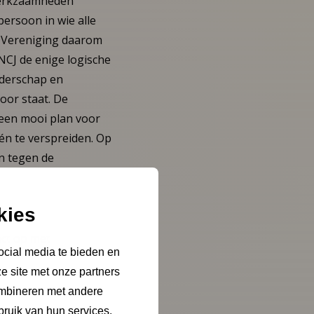
 werkzaamheden
persoon in wie alle
e Vereniging daarom
NCJ de enige logische
uderschap en
oor staat. De
 een mooi plan voor
én te verspreiden. Op
en tegen de
kies
ct op met
ocial media te bieden en
e site met onze partners
ombineren met andere
bruik van hun services.