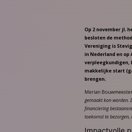
Op 2 november jl. 
besloten de method
Vereniging is Stevig
in Nederland en op 
verpleegkundigen, 
makkelijke start (
brengen.
Merian Bouwmeester, 
gemaakt kon worden. De
financiering bestaansr
toekomst te bezorgen, d
Impactvolle 