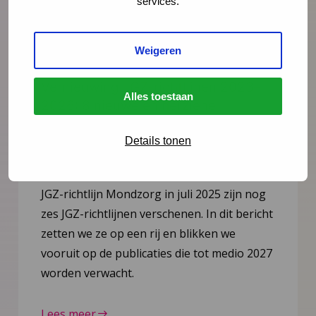
services.
Weigeren
Nieuws
21 juli 2026
Vernieuwing JGZ-richtlijnen 2023–
Alles toestaan
2026: 8 nieuwe en herziene
richtlijnen gepubliceerd
Details tonen
Na de publicatie van de herziene JGZ-
richtlijn Kindermishandeling en de nieuwe
JGZ-richtlijn Mondzorg in juli 2025 zijn nog
zes JGZ-richtlijnen verschenen. In dit bericht
zetten we ze op een rij en blikken we
vooruit op de publicaties die tot medio 2027
worden verwacht.
Lees meer