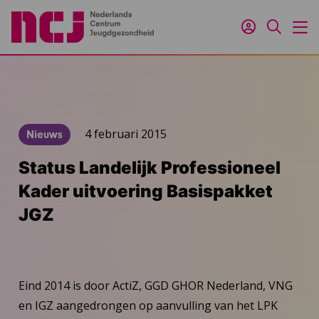
Inloggen
Zoeken
M
4 februari 2015
Nieuws
Status Landelijk Professioneel
Kader uitvoering Basispakket
JGZ
Eind 2014 is door ActiZ, GGD GHOR Nederland, VNG
en IGZ aangedrongen op aanvulling van het LPK