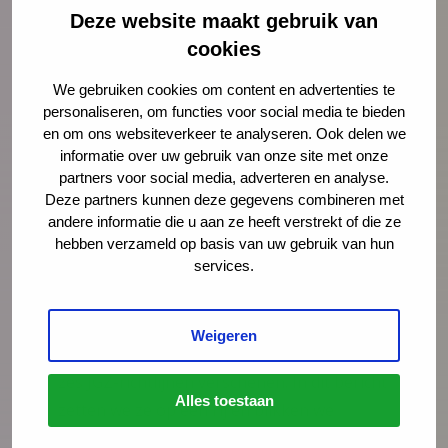
Deze website maakt gebruik van
cookies
We gebruiken cookies om content en advertenties te
personaliseren, om functies voor social media te bieden
en om ons websiteverkeer te analyseren. Ook delen we
informatie over uw gebruik van onze site met onze
Nieuws
21 juli 2026
partners voor social media, adverteren en analyse.
Deze partners kunnen deze gegevens combineren met
Vernieuwing JGZ-richtlijnen 2023–
andere informatie die u aan ze heeft verstrekt of die ze
2026: 8 nieuwe en herziene
hebben verzameld op basis van uw gebruik van hun
richtlijnen gepubliceerd
services.
Na de publicatie van de herziene JGZ-
richtlijn Kindermishandeling en de nieuwe
Weigeren
JGZ-richtlijn Mondzorg in juli 2025 zijn nog
zes JGZ-richtlijnen verschenen. In dit bericht
Alles toestaan
zetten we ze op een rij en blikken we
vooruit op de publicaties die tot medio 2027