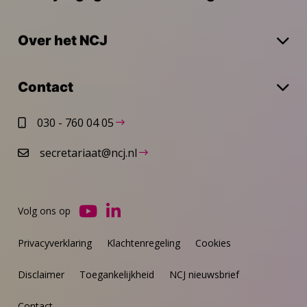
Over het NCJ
Contact
030 - 760 04 05
secretariaat@ncj.nl
Volg ons op
Ga
Ga
naar
naar
Privacyverklaring
Klachtenregeling
Cookies
YouTube
LinkedIn
Disclaimer
Toegankelijkheid
NCJ nieuwsbrief
Contact