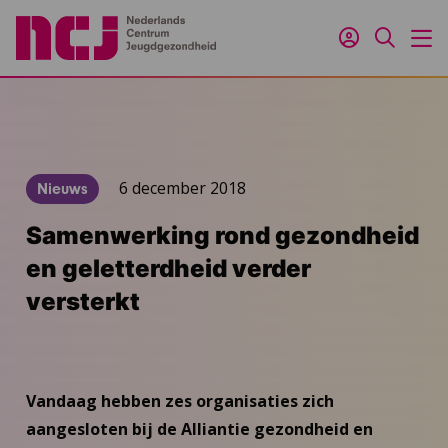
Inloggen
Zoeken
M
6 december 2018
Nieuws
Samenwerking rond gezondheid
en geletterdheid verder
versterkt
Vandaag hebben zes organisaties zich
aangesloten bij de Alliantie gezondheid en