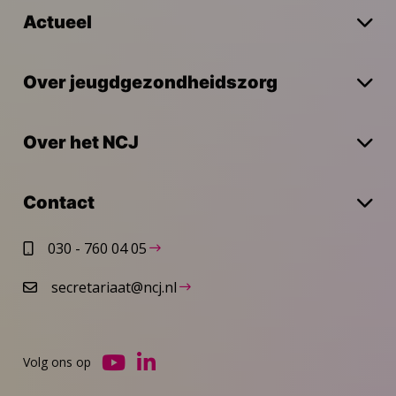
Actueel
Over jeugdgezondheidszorg
Over het NCJ
Contact
030 - 760 04 05
secretariaat@ncj.nl
Volg ons op
Ga
Ga
naar
naar