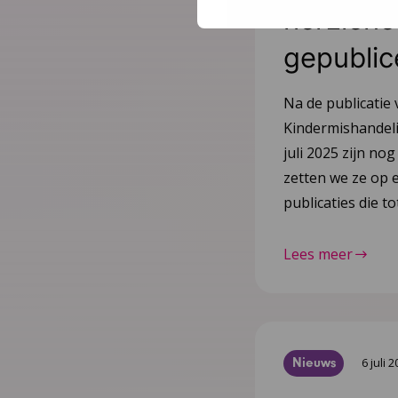
herziene 
gepublic
Na de publicatie 
Kindermishandeli
juli 2025 zijn nog
zetten we ze op e
publicaties die 
Lees meer
Nieuws
6 juli 