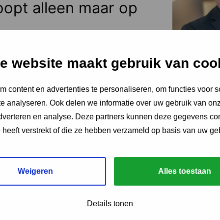
oopt alleen maar op
ent dat ouders snakken naar rust, staan ze
hiet hen te hulp, noteert Igor Ivakic,
urder van het Nederlands Centrum
e website maakt gebruik van coo
.
 content en advertenties te personaliseren, om functies voor s
e analyseren. Ook delen we informatie over uw gebruik van onz
adverteren en analyse. Deze partners kunnen deze gegevens c
e heeft verstrekt of die ze hebben verzameld op basis van uw ge
 2026
Weigeren
Alles toestaan
ing JGZ-richtlijnen
Details tonen
26: 8 nieuwe en