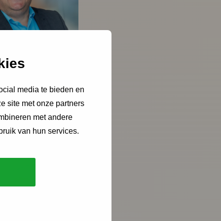
kies
ocial media te bieden en
e site met onze partners
ombineren met andere
bruik van hun services.