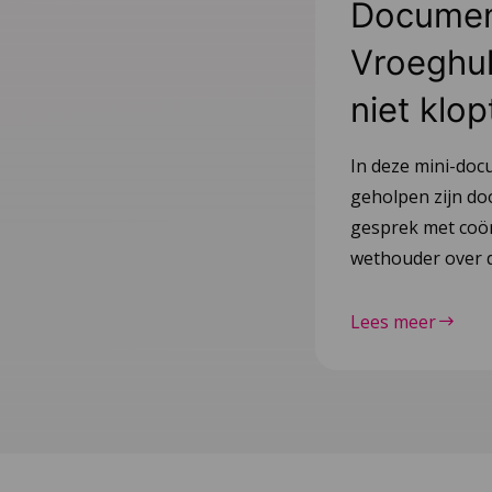
Document
Vroeghulp
niet klop
In deze mini-doc
geholpen zijn do
gesprek met coör
wethouder over d
Lees meer