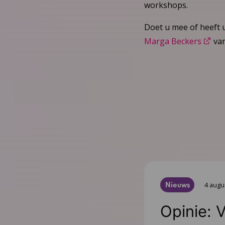
workshops.
Doet u mee of heeft 
Marga Beckers
van
Nieuws
4 augu
Opinie: 