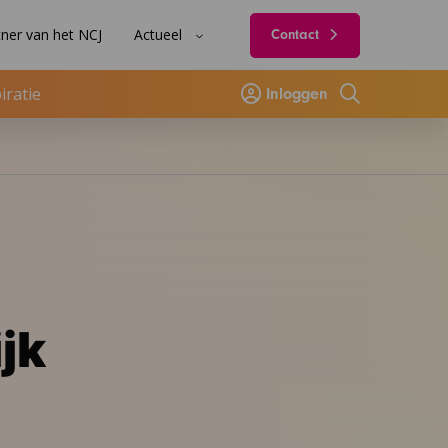
ner van het NCJ
Actueel
Contact
iratie
Inloggen
Zoeken
jk