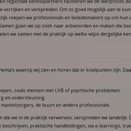
e en regionale kennispartners faciliteren we dit leerproces do
 te verrijken en verspreiden. Om zo goed mogelijk aan te kun
ktijk roepen we professionals en beleidsmakers op om hun 
. Samen gaan we op zoek naar antwoorden en maken die bes
len we samen met de praktijk op welke wijze dergelijke ken
 thema’s waarop wij zien en horen dat er knelpunten zijn. D
epen, zoals mensen met LVB of psychische problemen.
rg en ondersteuning.
antelzorgers, de buurt en andere professionals.
n die we in de praktijk verwerven, verspreiden we landelijk.
beschrijven, praktische handleidingen, via e-learnings, tra