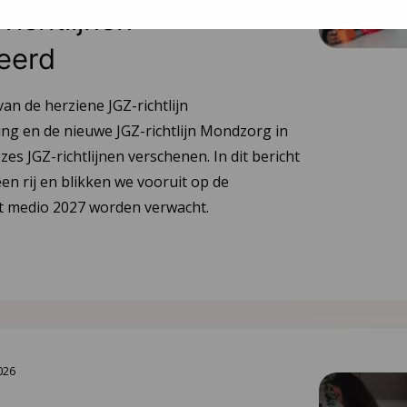
richtlijnen
eerd
van de herziene JGZ-richtlijn
ng en de nieuwe JGZ-richtlijn Mondzorg in
 zes JGZ-richtlijnen verschenen. In dit bericht
en rij en blikken we vooruit op de
tot medio 2027 worden verwacht.
2026