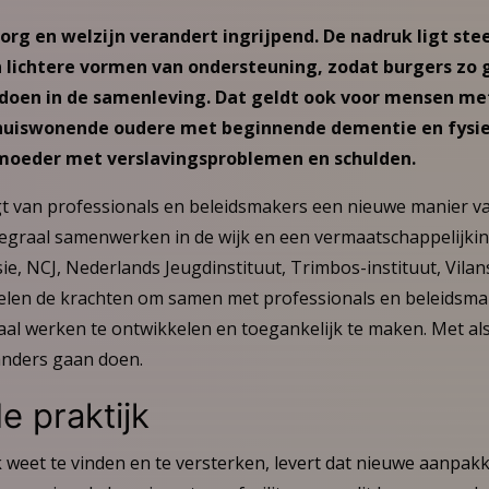
org en welzijn verandert ingrijpend. De nadruk ligt st
 lichtere vormen van ondersteuning, zodat burgers zo 
doen in de samenleving. Dat geldt ook voor mensen m
thuiswonende oudere met beginnende dementie en fysi
moeder met verslavingsproblemen en schulden.
 van professionals en beleidsmakers een nieuwe manier va
ntegraal samenwerken in de wijk en een vermaatschappelijki
ie, NCJ, Nederlands Jeugdinstituut, Trimbos-instituut, Vila
elen de krachten om samen met professionals en beleidsma
aal werken te ontwikkelen en toegankelijk te maken. Met als 
 anders gaan doen.
e praktijk
ijk weet te vinden en te versterken, levert dat nieuwe aanpak