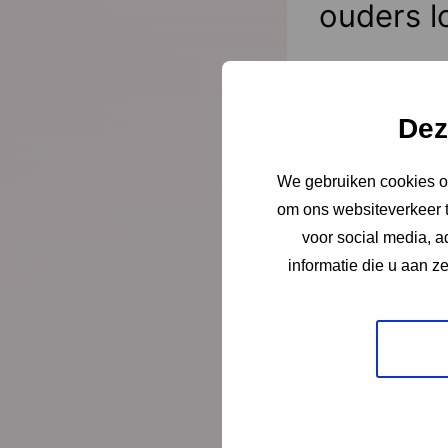
ouders l
Juist op het mom
er alleen voor. Sc
directeur-bestu
Dez
Jeugdgezondheid
We gebruiken cookies om
Lees meer
om ons websiteverkeer t
voor social media, 
informatie die u aan z
Nieuws
21 juli
Vernieuw
2023–20