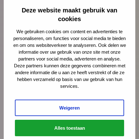
Deze website maakt gebruik van
cookies
We gebruiken cookies om content en advertenties te
personaliseren, om functies voor social media te bieden
en om ons websiteverkeer te analyseren. Ook delen we
Ellen-Joan Wessels
informatie over uw gebruik van onze site met onze
adviseur
partners voor social media, adverteren en analyse.
Deze partners kunnen deze gegevens combineren met
andere informatie die u aan ze heeft verstrekt of die ze
ejwessels@ncj.nl
hebben verzameld op basis van uw gebruik van hun
06 - 13 27 67 62
services.
LinkedIn
Weigeren
Lees meer over Ellen-Joan Wessels
Alles toestaan