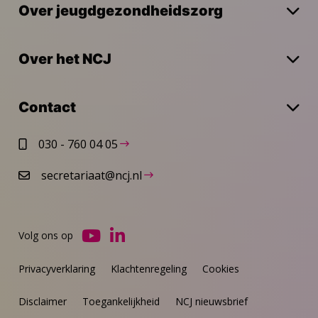
Over jeugdgezondheidszorg
Over het NCJ
Contact
030 - 760 04 05
secretariaat@ncj.nl
Volg ons op
Ga
Ga
naar
naar
Privacyverklaring
Klachtenregeling
Cookies
YouTube
LinkedIn
Disclaimer
Toegankelijkheid
NCJ nieuwsbrief