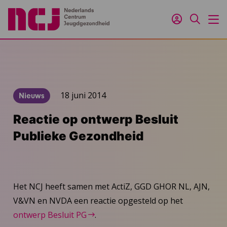
Inloggen
Zoeken
M
18 juni 2014
Nieuws
Reactie op ontwerp Besluit
Publieke Gezondheid
Het NCJ heeft samen met ActiZ, GGD GHOR NL, AJN,
V&VN en NVDA een reactie opgesteld op het
ontwerp Besluit PG
.