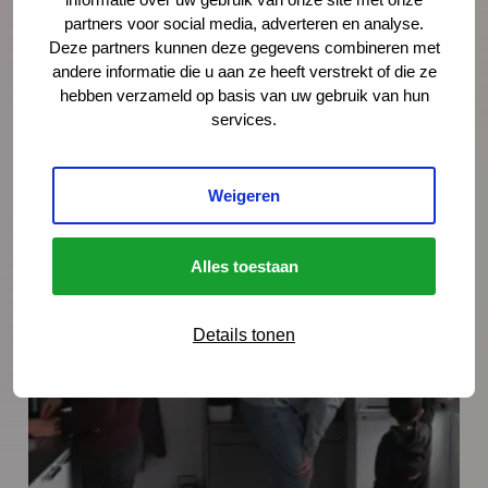
richtlijn Kindermishandeling en de nieuwe
partners voor social media, adverteren en analyse.
JGZ-richtlijn Mondzorg in juli 2025 zijn nog
Deze partners kunnen deze gegevens combineren met
andere informatie die u aan ze heeft verstrekt of die ze
zes JGZ-richtlijnen verschenen. In dit bericht
hebben verzameld op basis van uw gebruik van hun
zetten we ze op een rij en blikken we
services.
vooruit op de publicaties die tot medio 2027
worden verwacht.
Weigeren
Lees meer
Alles toestaan
Details tonen