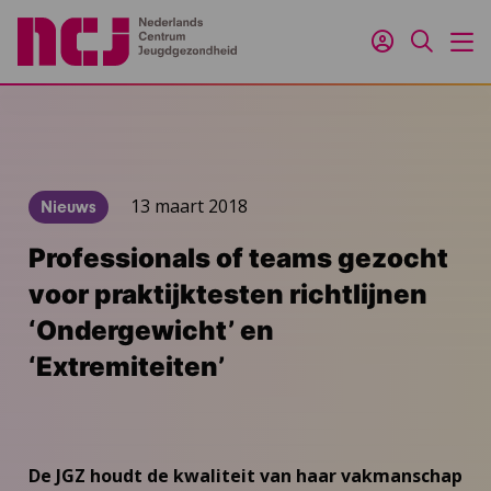
Inloggen
Zoeken
M
13 maart 2018
Nieuws
Professionals of teams gezocht
voor praktijktesten richtlijnen
‘Ondergewicht’ en
‘Extremiteiten’
De JGZ houdt de kwaliteit van haar vakmanschap