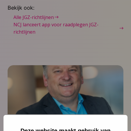
Bekijk ook:
Alle JGZ-richtlijnen
NCJ lanceert app voor raadplegen JGZ-
richtlijnen
Nieuws
4 augustus 2026
Deze website maakt gebruik van