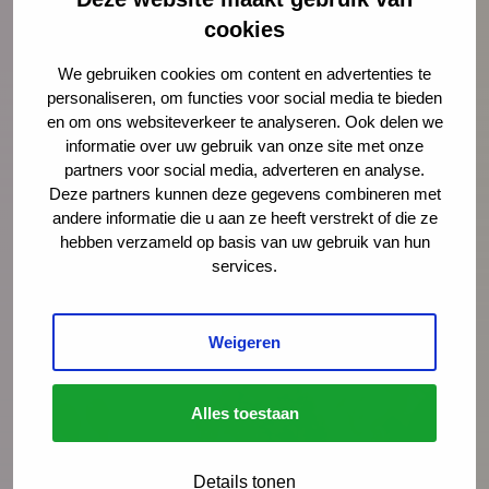
cookies
Opinie: Vakantie? De stress van
ouders loopt alleen maar op
We gebruiken cookies om content en advertenties te
personaliseren, om functies voor social media te bieden
Juist op het moment dat ouders snakken
en om ons websiteverkeer te analyseren. Ook delen we
naar rust, staan ze er alleen voor. Schiet
informatie over uw gebruik van onze site met onze
partners voor social media, adverteren en analyse.
hen te hulp, noteert Igor Ivakic, directeur-
Deze partners kunnen deze gegevens combineren met
bestuurder van het Nederlands Centrum
andere informatie die u aan ze heeft verstrekt of die ze
Jeugdgezondheid.
hebben verzameld op basis van uw gebruik van hun
services.
Lees meer
Weigeren
Alles toestaan
Details tonen