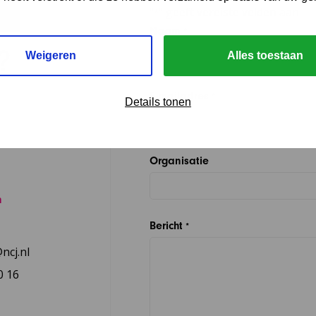
"
" geeft vereiste velden aan
*
Naam
*
?
Weigeren
Alles toestaan
E-mailadres
*
Details tonen
Organisatie
n
Bericht
*
ncj.nl
0 16