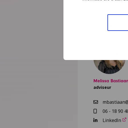
Meer
weten
Melissa Bastiaa
adviseur
mbastiaan@
06 - 18 90 4
LinkedIn