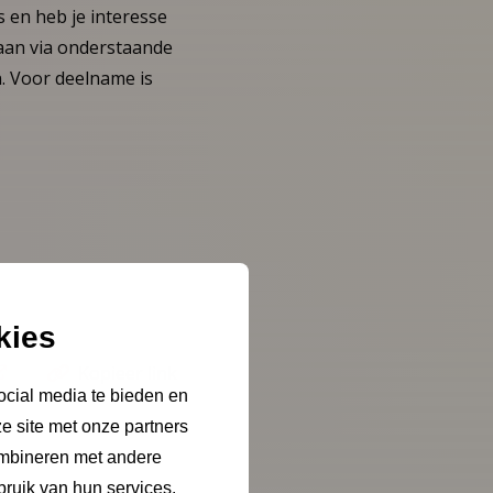
 en heb je interesse
 aan via onderstaande
. Voor deelname is
kies
Kopieer link
ocial media te bieden en
e site met onze partners
ombineren met andere
bruik van hun services.