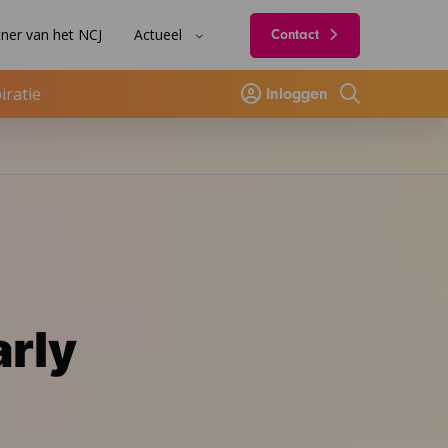
ner van het NCJ
Actueel
Contact
iratie
Inloggen
Zoeken
arly