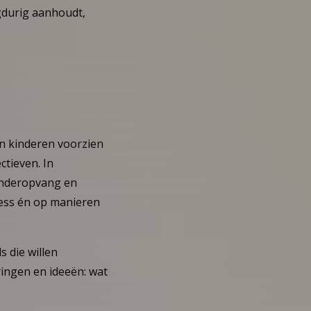
ngdurig aanhoudt,
en kinderen voorzien
tieven. In
inderopvang en
ress én op manieren
s die willen
ingen en ideeën: wat