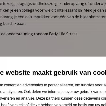
ortezorg, jeugdgezondheidszorg, kinderopvang of onderwijs
ken je een collega voor wie dit interessant is? Meld je dan
ontvang je een datumprikker voor één van de bijeenkomsten
g beschikbaar.
de ondersteuning rondom Early Life Stress.
e website maakt gebruik van coo
Via LinkedIn
Via e-mail
Via WhatsApp
 content en advertenties te personaliseren, om functies voor s
e analyseren. Ook delen we informatie over uw gebruik van onz
adverteren en analyse. Deze partners kunnen deze gegevens c
e heeft verstrekt of die ze hebben verzameld op basis van uw ge