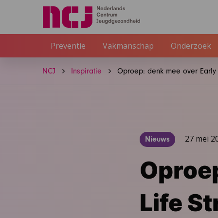
Preventie
Vakmanschap
Onderzoek
NCJ
Inspiratie
Oproep: denk mee over Early L
27 mei 2
Nieuws
Oproep
Life S