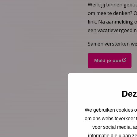
Werk jij binnen gebo
om mee te denken? Of 
link. Na aanmelding 
een vacatievergoedin
Samen versterken we 
Meld je aan
Dez
Deel deze pagina
We gebruiken cookies om
om ons websiteverkeer t
voor social media, 
informatie die u aan z