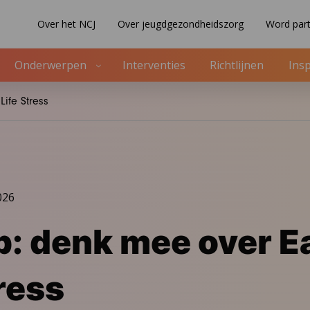
Over het NCJ
Over jeugdgezondheidszorg
Word part
Onderwerpen
Interventies
Richtlijnen
Insp
ife Stress
026
: denk mee over E
tress