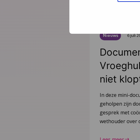
Nieuws
6 juli 
Document
Vroeghulp
niet klop
In deze mini-doc
geholpen zijn do
gesprek met coör
wethouder over d
Lees meer