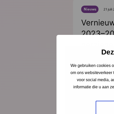
Nieuws
21 juli
Vernieuw
2023–20
herziene 
Dez
gepublic
We gebruiken cookies om
Na de publicatie 
om ons websiteverkeer t
Kindermishandeli
voor social media, 
juli 2025 zijn nog
informatie die u aan z
zetten we ze op e
publicaties die 
Lees meer