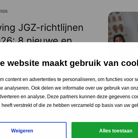
 2026
ing JGZ-richtlijnen
26: 8 nieuwe en
richtlijnen
e website maakt gebruik van coo
eerd
 content en advertenties te personaliseren, om functies voor s
van de herziene JGZ-richtlijn
e analyseren. Ook delen we informatie over uw gebruik van onz
ng en de nieuwe JGZ-richtlijn Mondzorg in
adverteren en analyse. Deze partners kunnen deze gegevens c
 zes JGZ-richtlijnen verschenen. In dit bericht
e heeft verstrekt of die ze hebben verzameld op basis van uw ge
en rij en blikken we vooruit op de
tot medio 2027 worden verwacht.
Weigeren
Alles toestaan