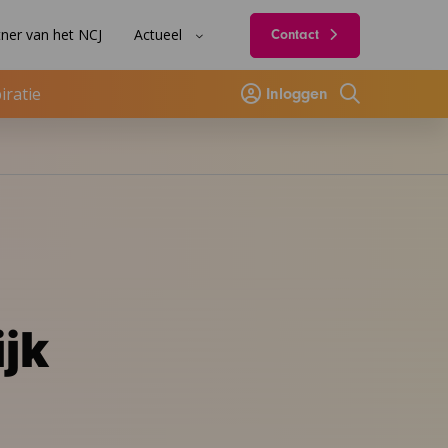
ner van het NCJ
Actueel
Contact
iratie
Inloggen
Zoeken
jk