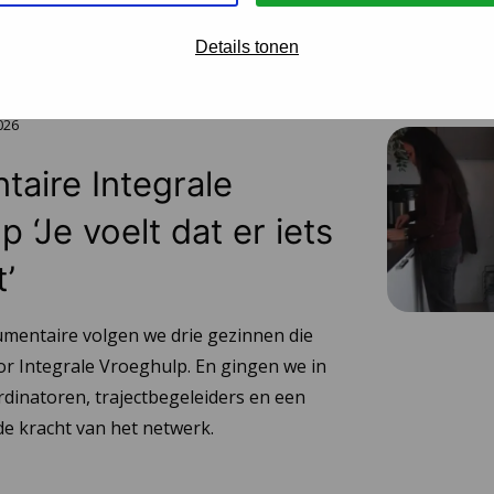
Details tonen
2026
aire Integrale
 ‘Je voelt dat er iets
t’
umentaire volgen we drie gezinnen die
or Integrale Vroeghulp. En gingen we in
dinatoren, trajectbegeleiders en een
e kracht van het netwerk.