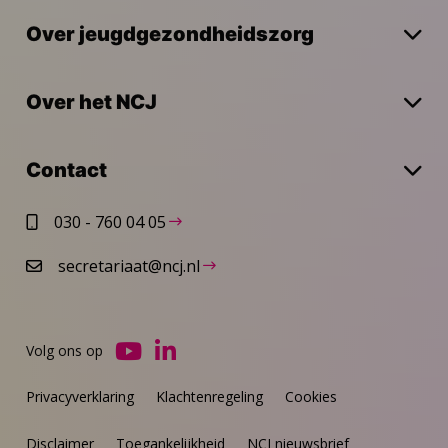
Over jeugdgezondheidszorg
Over het NCJ
Contact
030 - 760 04 05
secretariaat@ncj.nl
Volg ons op
Ga
Ga
naar
naar
Privacyverklaring
Klachtenregeling
Cookies
YouTube
LinkedIn
Disclaimer
Toegankelijkheid
NCJ nieuwsbrief