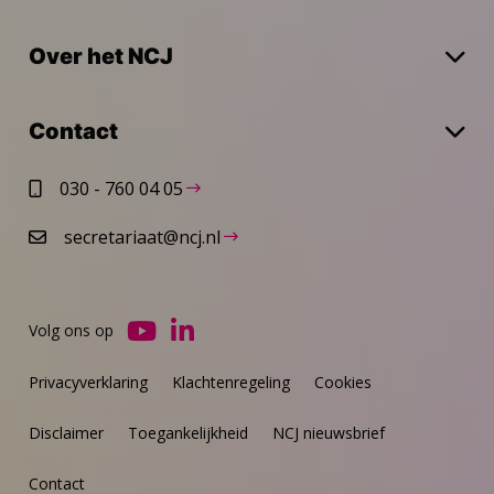
Over het NCJ
Contact
030 - 760 04 05
secretariaat@ncj.nl
Volg ons op
Ga
Ga
naar
naar
Privacyverklaring
Klachtenregeling
Cookies
YouTube
LinkedIn
Disclaimer
Toegankelijkheid
NCJ nieuwsbrief
Contact