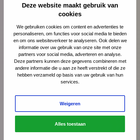
Deze website maakt gebruik van
Nieuws
4 augustus 2026
cookies
Opinie: Vakantie? De stress van
We gebruiken cookies om content en advertenties te
ouders loopt alleen maar op
personaliseren, om functies voor social media te bieden
en om ons websiteverkeer te analyseren. Ook delen we
Juist op het moment dat ouders snakken
informatie over uw gebruik van onze site met onze
naar rust, staan ze er alleen voor. Schiet
partners voor social media, adverteren en analyse.
hen te hulp, noteert Igor Ivakic, directeur-
Deze partners kunnen deze gegevens combineren met
andere informatie die u aan ze heeft verstrekt of die ze
bestuurder van het Nederlands Centrum
hebben verzameld op basis van uw gebruik van hun
Jeugdgezondheid.
services.
Lees meer
Weigeren
Alles toestaan