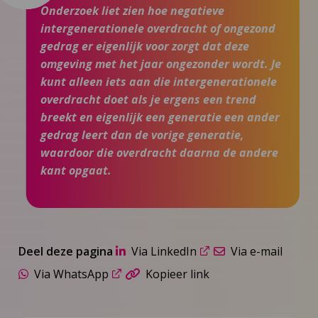
Onderzoek liet zien hoe negatieve
intergenerationele overdracht of ongezond
gedrag er eigenlijk voor zorgt dat deze
omgeving met het jaar ongezonder wordt. Je
kunt alleen iets aan die intergenerationele
overdracht doet als je ergens een trend
breekt en eigenlijk een generatie een ander
gedrag leert dan de vorige generatie,
waardoor die overdracht daarna de andere
kant opgaat.
Deel deze pagina
Via LinkedIn
Via e-mail
Via WhatsApp
Kopieer link