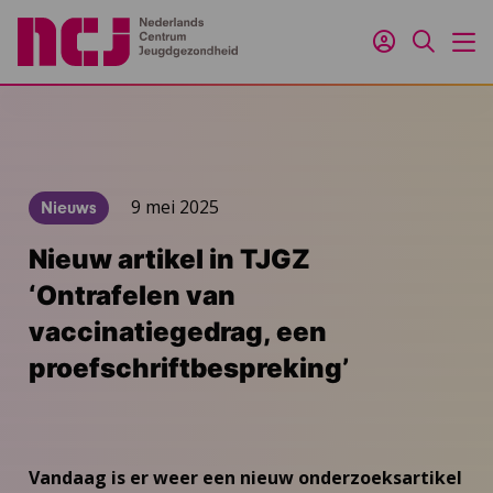
Inloggen
Zoeken
M
9 mei 2025
Nieuws
Nieuw artikel in TJGZ
‘Ontrafelen van
vaccinatiegedrag, een
proefschriftbespreking’
Vandaag is er weer een nieuw onderzoeksartikel