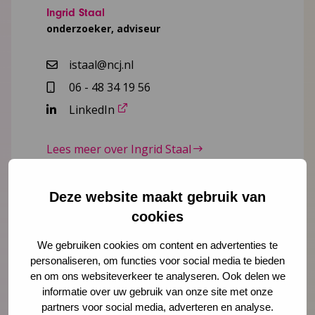
Ingrid Staal
onderzoeker, adviseur
istaal@ncj.nl
06 - 48 34 19 56
LinkedIn
Lees meer over Ingrid Staal
Deze website maakt gebruik van
cookies
"
" geeft vereiste velden aan
*
Naam
*
We gebruiken cookies om content en advertenties te
personaliseren, om functies voor social media te bieden
en om ons websiteverkeer te analyseren. Ook delen we
informatie over uw gebruik van onze site met onze
partners voor social media, adverteren en analyse.
E-mailadres
*