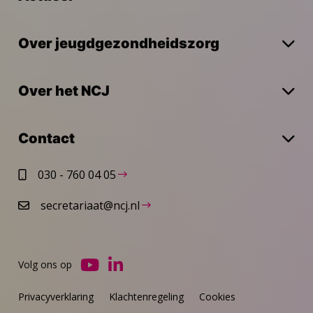
Over jeugdgezondheidszorg
Over het NCJ
Contact
030 - 760 04 05
secretariaat@ncj.nl
Volg ons op
Ga
Ga
naar
naar
Privacyverklaring
Klachtenregeling
Cookies
YouTube
LinkedIn