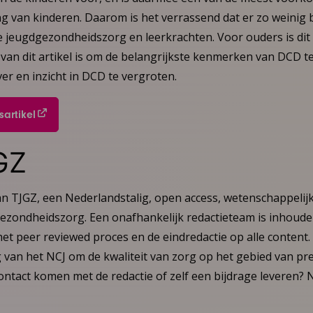
ng van kinderen. Daarom is het verrassend dat er zo weinig
de jeugdgezondheidszorg en leerkrachten. Voor ouders is di
 van dit artikel is om de belangrijkste kenmerken van DCD t
r en inzicht in DCD te vergroten.
artikel
GZ
an TJGZ, een Nederlandstalig, open access, wetenschappelijk 
gezondheidszorg. Een onafhankelijk redactieteam is inhoudel
et peer reviewed proces en de eindredactie op alle content. He
ng van het NCJ om de kwaliteit van zorg op het gebied van pr
 contact komen met de redactie of zelf een bijdrage leveren