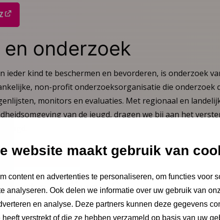
Z
 en onderzoek
 ieder kind te beschermen en bevorderen, is onderzoek van
ankelijke, non-profit onderzoeksorganisatie die onderzoek d
enlijsten, monitors en evaluaties. Met regionaal en landelijk
heidsomgeving van de jeugd, dragen we bij aan het verste
r jeugd.
e website maakt gebruik van coo
 NCJ en onderzoek
 content en advertenties te personaliseren, om functies voor s
ogte blijven?
e analyseren. Ook delen we informatie over uw gebruik van onz
adverteren en analyse. Deze partners kunnen deze gegevens c
er over deze onderwerpen te leren en lezen of zelf een stu
e heeft verstrekt of die ze hebben verzameld op basis van uw ge