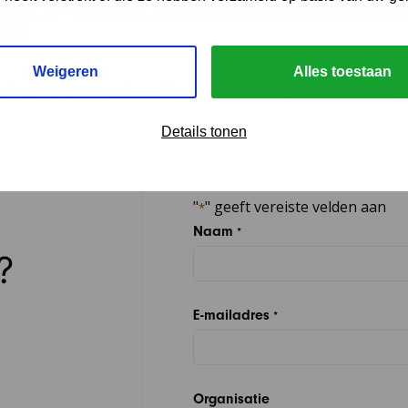
 website
en meld je aan om op de hoogte te blijven van ni
Weigeren
Alles toestaan
Via LinkedIn
Via e-mail
Via WhatsApp
Details tonen
"
" geeft vereiste velden aan
*
Naam
*
?
E-mailadres
*
Organisatie