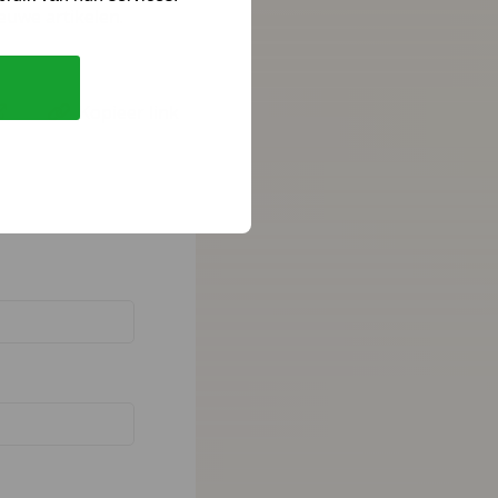
euwe artikelen.
Kopieer link