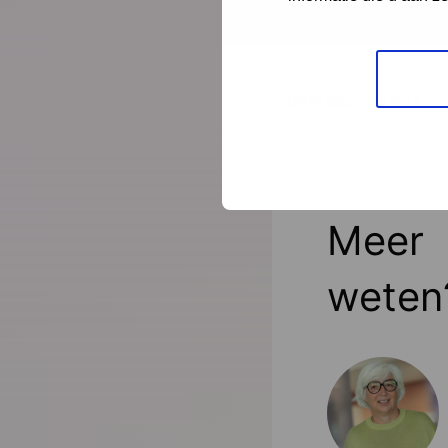
publicatie? Bezoek
de
Deel deze pagina
Meer
weten