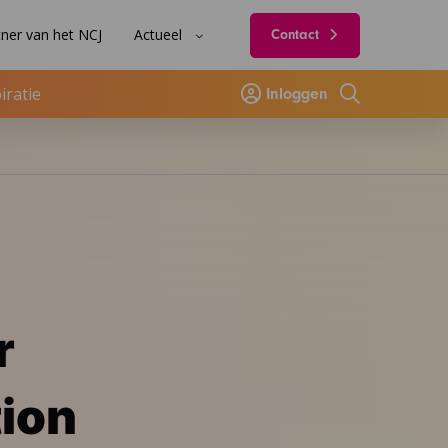
ner van het NCJ
Actueel
Contact
iratie
Inloggen
Zoeken
r
ion