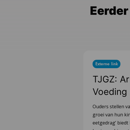
Eerder
Externe link
TJGZ: Art
Voeding
Ouders stellen v
groei van hun kin
eetgedrag’ biedt 