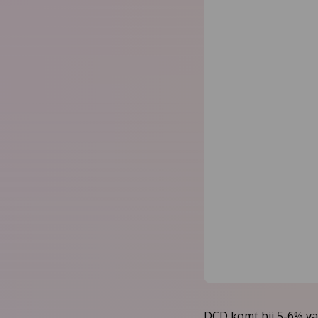
DCD komt bij 5-6% va