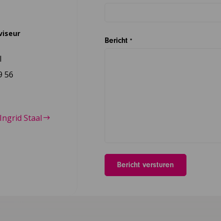
viseur
Bericht
*
l
9 56
Ingrid Staal