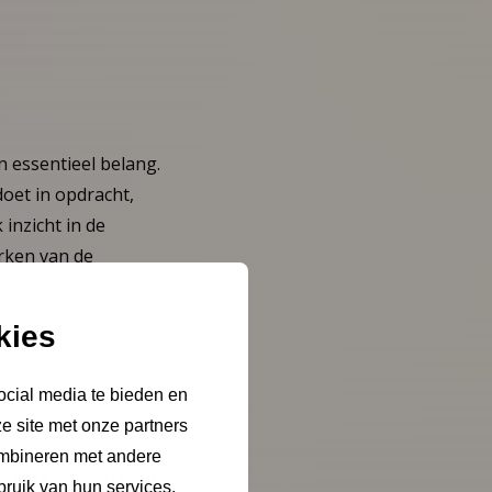
 essentieel belang.
oet in opdracht,
 inzicht in de
rken van de
kies
ocial media te bieden en
e site met onze partners
ombineren met andere
k in te zenden voor
bruik van hun services.