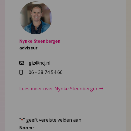
Nynke Steenbergen
adviseur
giz@ncj.nl
06 - 38 74 54 66
Lees meer over Nynke Steenbergen
"
" geeft vereiste velden aan
*
Naam
*