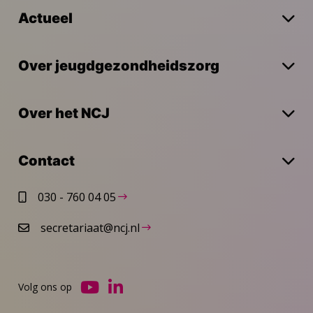
Actueel
Over jeugdgezondheidszorg
Over het NCJ
Contact
030 - 760 04 05
secretariaat@ncj.nl
Volg ons op
Ga
Ga
naar
naar