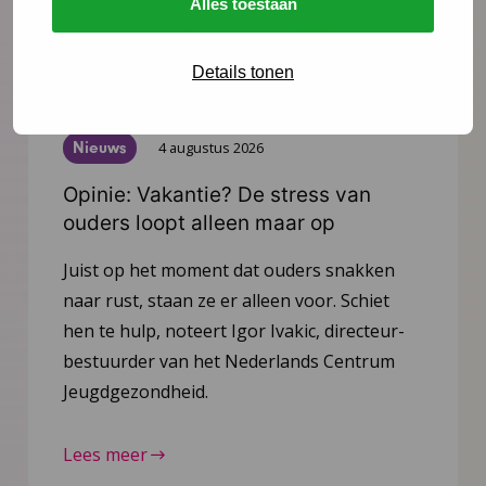
Alles toestaan
Details tonen
Nieuws
4 augustus 2026
Opinie: Vakantie? De stress van
ouders loopt alleen maar op
Juist op het moment dat ouders snakken
naar rust, staan ze er alleen voor. Schiet
hen te hulp, noteert Igor Ivakic, directeur-
bestuurder van het Nederlands Centrum
Jeugdgezondheid.
Lees meer